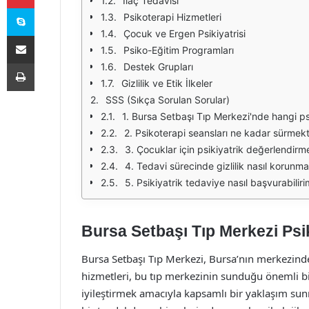
İlaç Tedavisi
Skype
Psikoterapi Hizmetleri
Çocuk ve Ergen Psikiyatrisi
E-Posta ile paylaş
Psiko-Eğitim Programları
Yazdır
Destek Grupları
Gizlilik ve Etik İlkeler
SSS (Sıkça Sorulan Sorular)
1. Bursa Setbaşı Tıp Merkezi'nde hangi ps
2. Psikoterapi seansları ne kadar sürmek
3. Çocuklar için psikiyatrik değerlendirme
4. Tedavi sürecinde gizlilik nasıl korunm
5. Psikiyatrik tedaviye nasıl başvurabilir
Bursa Setbaşı Tıp Merkezi Psik
Bursa Setbaşı Tıp Merkezi, Bursa’nın merkezinde
hizmetleri, bu tıp merkezinin sunduğu önemli bi
iyileştirmek amacıyla kapsamlı bir yaklaşım sunma