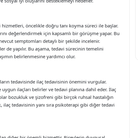
ve sosyal iyi oluşlarını desteklemeyi hedefler.
 hizmetleri, öncelikle doğru tanı koyma süreci ile başlar.
arını değerlendirmek için kapsamlı bir görüşme yapar. Bu
mevcut semptomları detaylı bir şekilde incelenir.
er de yapılır. Bu aşama, tedavi sürecinin temelini
aşımın belirlenmesine yardımcı olur.
kların tedavisinde ilaç tedavisinin önemini vurgular.
ygun ilaçları belirler ve tedavi planına dahil eder. İlaç
lar bozukluk ve şizofreni gibi birçok ruhsal hastalığın
ilaç tedavisinin yanı sıra psikoterapi gibi diğer tedavi
an diğer bir önemli hizmettir. Bireylerin duygusal