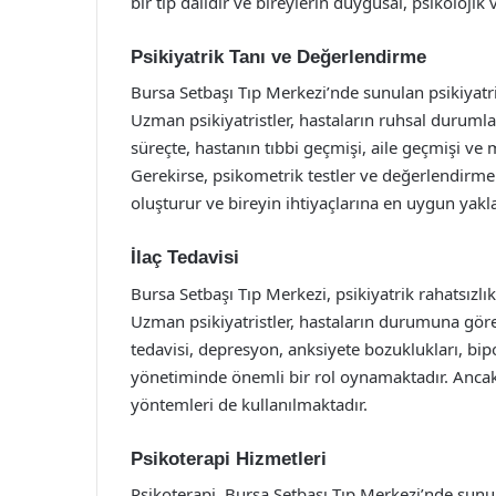
bir tıp dalıdır ve bireylerin duygusal, psikolojik 
Psikiyatrik Tanı ve Değerlendirme
Bursa Setbaşı Tıp Merkezi’nde sunulan psikiyatri
Uzman psikiyatristler, hastaların ruhsal duruml
süreçte, hastanın tıbbi geçmişi, aile geçmişi ve 
Gerekirse, psikometrik testler ve değerlendirmel
oluşturur ve bireyin ihtiyaçlarına en uygun yakl
İlaç Tedavisi
Bursa Setbaşı Tıp Merkezi, psikiyatrik rahatsızlı
Uzman psikiyatristler, hastaların durumuna göre u
tedavisi, depresyon, anksiyete bozuklukları, bipo
yönetiminde önemli bir rol oynamaktadır. Ancak, 
yöntemleri de kullanılmaktadır.
Psikoterapi Hizmetleri
Psikoterapi, Bursa Setbaşı Tıp Merkezi’nde sunul