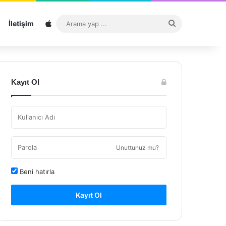
Sitemap
Arama
İletişim
yap
...
Kayıt Ol
Unuttunuz mu?
Beni hatırla
Kayıt Ol