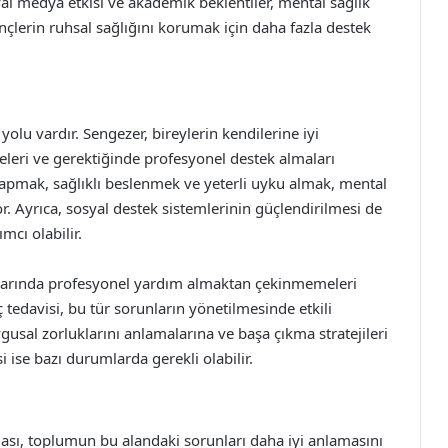
al medya etkisi ve akademik beklentiler, mental sağlık
ençlerin ruhsal sağlığını korumak için daha fazla destek
olu vardır. Sengezer, bireylerin kendilerine iyi
meleri ve gerektiğinde profesyonel destek almaları
yapmak, sağlıklı beslenmek ve yeterli uyku almak, mental
r. Ayrıca, sosyal destek sistemlerinin güçlendirilmesi de
mcı olabilir.
tıklarında profesyonel yardım almaktan çekinmemeleri
ç tedavisi, bu tür sorunların yönetilmesinde etkili
gusal zorluklarını anlamalarına ve başa çıkma stratejileri
si ise bazı durumlarda gerekli olabilir.
ması, toplumun bu alandaki sorunları daha iyi anlamasını