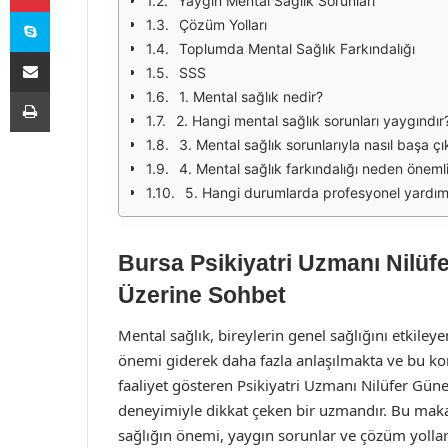
Yaygın Mental Sağlık Sorunları
Skype
Çözüm Yolları
Toplumda Mental Sağlık Farkındalığı
E-Posta ile paylaş
SSS
Yazdır
1. Mental sağlık nedir?
2. Hangi mental sağlık sorunları yaygındır
3. Mental sağlık sorunlarıyla nasıl başa çı
4. Mental sağlık farkındalığı neden önemli
5. Hangi durumlarda profesyonel yardım
Bursa Psikiyatri Uzmanı Nilüf
Üzerine Sohbet
Mental sağlık, bireylerin genel sağlığını etkiley
önemi giderek daha fazla anlaşılmakta ve bu kon
faaliyet gösteren Psikiyatri Uzmanı Nilüfer Gün
deneyimiyle dikkat çeken bir uzmandır. Bu maka
sağlığın önemi, yaygın sorunlar ve çözüm yolları 