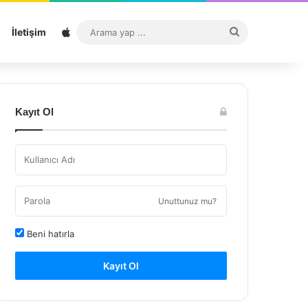
Sitemap
Arama
İletişim
yap
...
Kayıt Ol
Unuttunuz mu?
Beni hatırla
Kayıt Ol