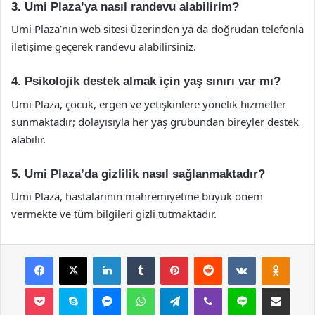
3. Umi Plaza’ya nasıl randevu alabilirim?
Umi Plaza’nın web sitesi üzerinden ya da doğrudan telefonla
iletişime geçerek randevu alabilirsiniz.
4. Psikolojik destek almak için yaş sınırı var mı?
Umi Plaza, çocuk, ergen ve yetişkinlere yönelik hizmetler
sunmaktadır; dolayısıyla her yaş grubundan bireyler destek
alabilir.
5. Umi Plaza’da gizlilik nasıl sağlanmaktadır?
Umi Plaza, hastalarının mahremiyetine büyük önem
vermekte ve tüm bilgileri gizli tutmaktadır.
Facebook
X
LinkedIn
Tumblr
Pinterest
Reddit
VKontakte
Odnok
Pocket
Skype
Messenger
WhatsApp
Telegram
Viber
Line
E-Posta ile payla