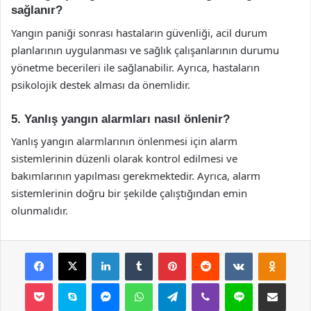
sağlanır?
Yangın paniği sonrası hastaların güvenliği, acil durum
planlarının uygulanması ve sağlık çalışanlarının durumu
yönetme becerileri ile sağlanabilir. Ayrıca, hastaların
psikolojik destek alması da önemlidir.
5. Yanlış yangın alarmları nasıl önlenir?
Yanlış yangın alarmlarının önlenmesi için alarm
sistemlerinin düzenli olarak kontrol edilmesi ve
bakımlarının yapılması gerekmektedir. Ayrıca, alarm
sistemlerinin doğru bir şekilde çalıştığından emin
olunmalıdır.
Facebook
X
LinkedIn
Tumblr
Pinterest
Reddit
VKontakte
Odnok
Pocket
Skype
Messenger
WhatsApp
Telegram
Viber
Line
E-Posta ile payla