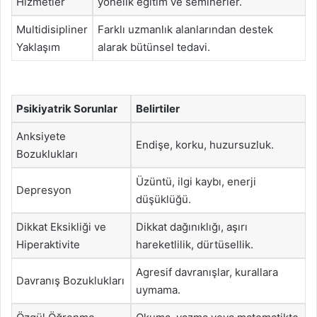
Hizmetler
yönelik eğitim ve seminerler.
Multidisipliner
Farklı uzmanlık alanlarından destek
Yaklaşım
alarak bütünsel tedavi.
Psikiyatrik Sorunlar
Belirtiler
Anksiyete
Endişe, korku, huzursuzluk.
Bozuklukları
Üzüntü, ilgi kaybı, enerji
Depresyon
düşüklüğü.
Dikkat Eksikliği ve
Dikkat dağınıklığı, aşırı
Hiperaktivite
hareketlilik, dürtüsellik.
Agresif davranışlar, kurallara
Davranış Bozuklukları
uymama.