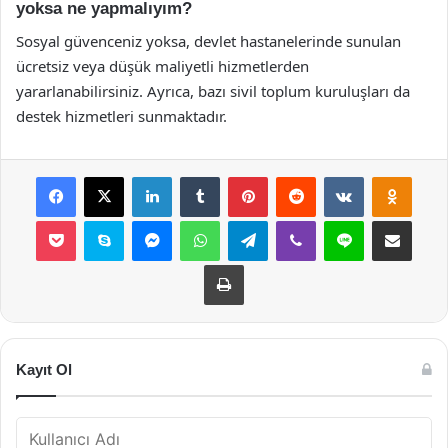
yoksa ne yapmalıyım?
Sosyal güvenceniz yoksa, devlet hastanelerinde sunulan
ücretsiz veya düşük maliyetli hizmetlerden
yararlanabilirsiniz. Ayrıca, bazı sivil toplum kuruluşları da
destek hizmetleri sunmaktadır.
Facebook
X
LinkedIn
Tumblr
Pinterest
Reddit
VKontakte
Odnok
Pocket
Skype
Messenger
WhatsApp
Telegram
Viber
Line
E-Posta ile payla
Yazdır
Kayıt Ol