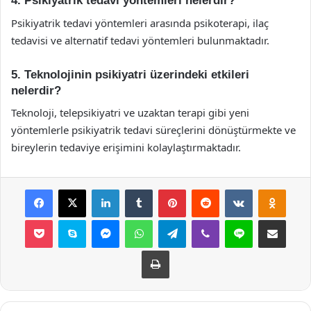
4. Psikiyatrik tedavi yöntemleri nelerdir?
Psikiyatrik tedavi yöntemleri arasında psikoterapi, ilaç
tedavisi ve alternatif tedavi yöntemleri bulunmaktadır.
5. Teknolojinin psikiyatri üzerindeki etkileri
nelerdir?
Teknoloji, telepsikiyatri ve uzaktan terapi gibi yeni
yöntemlerle psikiyatrik tedavi süreçlerini dönüştürmekte ve
bireylerin tedaviye erişimini kolaylaştırmaktadır.
Facebook
X
LinkedIn
Tumblr
Pinterest
Reddit
VKontakte
Odnok
Pocket
Skype
Messenger
WhatsApp
Telegram
Viber
Line
E-Posta ile payla
Yazdır