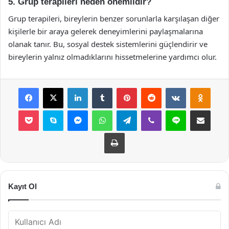
5. Grup terapileri neden önemlidir?
Grup terapileri, bireylerin benzer sorunlarla karşılaşan diğer
kişilerle bir araya gelerek deneyimlerini paylaşmalarına
olanak tanır. Bu, sosyal destek sistemlerini güçlendirir ve
bireylerin yalnız olmadıklarını hissetmelerine yardımcı olur.
Facebook
X
LinkedIn
Tumblr
Pinterest
Reddit
VKontakte
Odnok
Pocket
Skype
Messenger
WhatsApp
Telegram
Viber
Line
E-Posta ile payla
Yazdır
Kayıt Ol