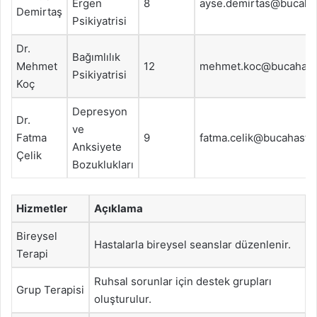
Ergen
8
ayse.demirtas@bucaha
Demirtaş
Psikiyatrisi
Dr.
Bağımlılık
Mehmet
12
mehmet.koc@bucahast
Psikiyatrisi
Koç
Depresyon
Dr.
ve
Fatma
9
fatma.celik@bucahasta
Anksiyete
Çelik
Bozuklukları
Hizmetler
Açıklama
Bireysel
Hastalarla bireysel seanslar düzenlenir.
Terapi
Ruhsal sorunlar için destek grupları
Grup Terapisi
oluşturulur.