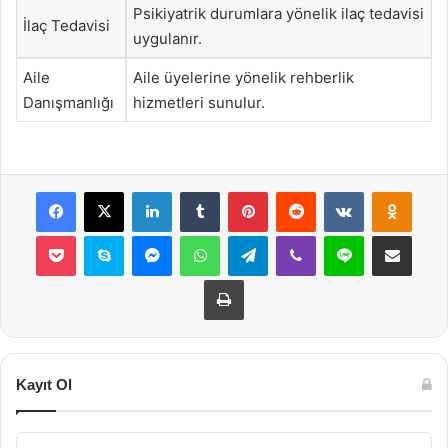
Psikiyatrik durumlara yönelik ilaç tedavisi
İlaç Tedavisi
uygulanır.
Aile
Aile üyelerine yönelik rehberlik
Danışmanlığı
hizmetleri sunulur.
Facebook
X
LinkedIn
Tumblr
Pinterest
Reddit
VKontakte
Odnok
Pocket
Skype
Messenger
WhatsApp
Telegram
Viber
Line
E-Posta ile payla
Yazdır
Kayıt Ol