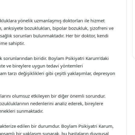
ukluklara yönelik uzmanlaşmış doktorları ile hizmet
 anksiyete bozuklukları, bipolar bozukluk, şizofreni ve
sağlık sorunları bulunmaktadır. Her bir doktor, kendi
me sahiptir.
 sorunlarından biridir. Boylam Psikiyatri Karum’daki
kte ve bireylere uygun tedavi yöntemleri
am tarzı değişiklikleri gibi çeşitli yaklaşımlar, depresyon
larını olumsuz etkileyen bir diğer önemli sorundur.
zukluklarının nedenlerini analiz ederek, bireylere
eçenekleri sunmaktadır.
akterize edilen bir durumdur. Boylam Psikiyatri Karum,
apsamlı bir yaklaşım sunarak, bu hastaların duygusal