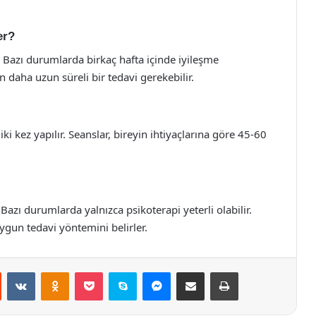
er?
r. Bazı durumlarda birkaç hafta içinde iyileşme
daha uzun süreli bir tedavi gerekebilir.
iki kez yapılır. Seanslar, bireyin ihtiyaçlarına göre 45-60
r. Bazı durumlarda yalnızca psikoterapi yeterli olabilir.
ygun tedavi yöntemini belirler.
st
Reddit
VKontakte
Odnoklassniki
Pocket
Skype
Messenger
E-Posta ile paylaş
Yazdır