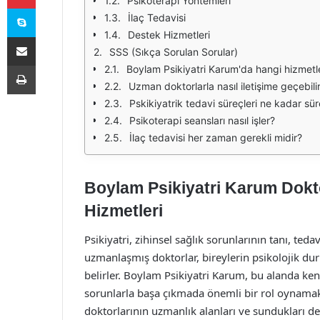
Psikoterapi Yöntemleri
Skype
İlaç Tedavisi
Destek Hizmetleri
E-Posta ile paylaş
SSS (Sıkça Sorulan Sorular)
Yazdır
Boylam Psikiyatri Karum'da hangi hizmetl
Uzman doktorlarla nasıl iletişime geçebili
Pskikiyatrik tedavi süreçleri ne kadar sür
Psikoterapi seansları nasıl işler?
İlaç tedavisi her zaman gerekli midir?
Boylam Psikiyatri Karum Dokt
Hizmetleri
Psikiyatri, zihinsel sağlık sorunlarının tanı, teda
uzmanlaşmış doktorlar, bireylerin psikolojik du
belirler. Boylam Psikiyatri Karum, bu alanda kend
sorunlarla başa çıkmada önemli bir rol oynama
doktorlarının uzmanlık alanları ve sundukları des