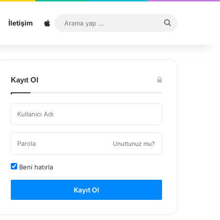
Sitemap
Arama
İletişim
yap
...
Kayıt Ol
Unuttunuz mu?
Beni hatırla
Kayıt Ol