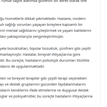
ruhsal sağlık alanında güvenilir bir adres olarak öne
uğu hizmetlerle dikkat çekmektedir. Hastane, modern
uh sağlığı sorunları yaşayan bireylere kapsamlı bir
rin mental sağlıklarını iyileştirmek ve yaşam kalitelerini
avi yaklaşımlarıyla zenginleştirilmiştir.
te bozuklukları, bipolar bozukluk, şizofreni gibi çeşitli
zmanlaşmıştır. Hastalar, bireysel ihtiyaçlarına göre
ir. Bu süreçte, hastaların psikolojik durumları titizlikle
edavisi de uygulanmaktadır.
i ve bireysel terapiler gibi çeşitli terapi seçenekleri
rmayı ve destek gruplarının gücünden faydalanmalarını
taların kendilerini ifade etmelerine ve duygusal destek
ar ve psikiyatristler, bu süreçte hastaların ihtiyaçlarına