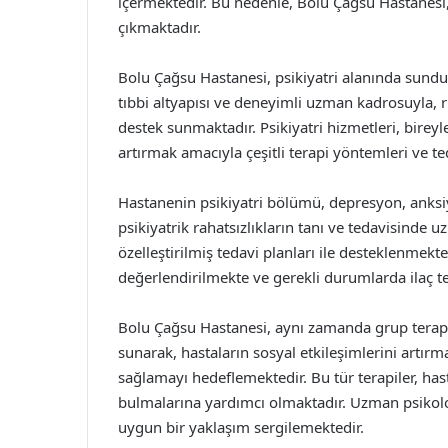
içermektedir. Bu nedenle, Bolu Çağsu Hastanesi, 
çıkmaktadır.
Bolu Çağsu Hastanesi, psikiyatri alanında sund
tıbbi altyapısı ve deneyimli uzman kadrosuyla, r
destek sunmaktadır. Psikiyatri hizmetleri, bireyle
artırmak amacıyla çeşitli terapi yöntemleri ve ted
Hastanenin psikiyatri bölümü, depresyon, anksiye
psikiyatrik rahatsızlıkların tanı ve tedavisinde u
özelleştirilmiş tedavi planları ile desteklenmekted
değerlendirilmekte ve gerekli durumlarda ilaç t
Bolu Çağsu Hastanesi, aynı zamanda grup terapiler
sunarak, hastaların sosyal etkileşimlerini artı
sağlamayı hedeflemektedir. Bu tür terapiler, has
bulmalarına yardımcı olmaktadır. Uzman psikologl
uygun bir yaklaşım sergilemektedir.