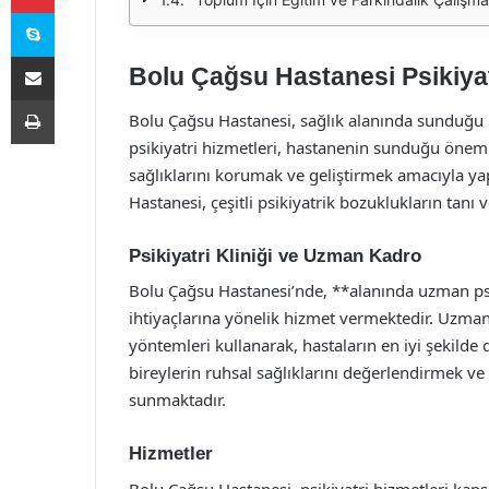
Skype
E-Posta ile paylaş
Bolu Çağsu Hastanesi Psikiyat
Yazdır
Bolu Çağsu Hastanesi, sağlık alanında sunduğu ka
psikiyatri hizmetleri, hastanenin sunduğu önemli 
sağlıklarını korumak ve geliştirmek amacıyla ya
Hastanesi, çeşitli psikiyatrik bozuklukların tanı
Psikiyatri Kliniği ve Uzman Kadro
Bolu Çağsu Hastanesi’nde, **alanında uzman psik
ihtiyaçlarına yönelik hizmet vermektedir. Uzman
yöntemleri kullanarak, hastaların en iyi şekilde 
bireylerin ruhsal sağlıklarını değerlendirmek ve
sunmaktadır.
Hizmetler
Bolu Çağsu Hastanesi, psikiyatri hizmetleri ka