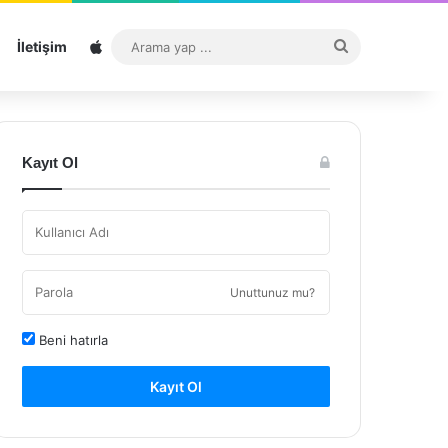
Sitemap
Arama
İletişim
yap
...
Kayıt Ol
Unuttunuz mu?
Beni hatırla
Kayıt Ol