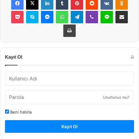
Pocket
Skype
Messenger
WhatsApp
Telegram
Viber
Line
E-Posta ile payla
Yazdır
Kayıt Ol
Unuttunuz mu?
Beni hatırla
Kayıt Ol