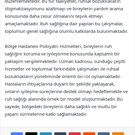
düzenlemektedir. Bu tür faaliyetler, ruhsal bozuklukların
stigmatizasyonunu azaltmayı ve bireylerin yardım arama
konusunda daha cesur olmalarını teşvik etmeyi
amaçlamaktadır. Ruh sağlığına dair yapılan bu çalışmalar,
toplumun genel sağlığına olumlu katkılarda bulunmaktadır.
Bölge Hastanesi Psikiyatri Hizmetleri, bireylerin ruh
sağlığını koruma ve iyileştirme konusunda kapsamlı bir
yaklaşım sergilemektedir. Uzman kadrosu, sunduğu çeşitli
hizmetler ve toplumsal farkındalık çalışmaları ile ruhsal
bozuklukların yönetiminde önemli bir rol oynamaktadır.
Hastaların ihtiyaçlarına duyarlı bir şekilde yaklaşarak,
onların iyileşme süreçlerine destek olmayı hedeflemekte ve
ruh sağlığı alanında örnek bir model oluşturmaktadır. Bu
sayede, bölgedeki bireylerin daha sağlıklı ve mutlu bir
yaşam sürmelerine katkı sağlamaktadır.
Facebook
X
LinkedIn
Tumblr
Pinterest
Reddit
VKontakte
Odnok