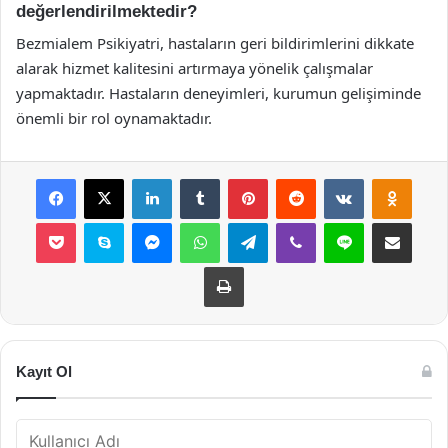
değerlendirilmektedir?
Bezmialem Psikiyatri, hastaların geri bildirimlerini dikkate
alarak hizmet kalitesini artırmaya yönelik çalışmalar
yapmaktadır. Hastaların deneyimleri, kurumun gelişiminde
önemli bir rol oynamaktadır.
Facebook
X
LinkedIn
Tumblr
Pinterest
Reddit
VKontakte
Odnok
Pocket
Skype
Messenger
WhatsApp
Telegram
Viber
Line
E-Posta ile payla
Yazdır
Kayıt Ol