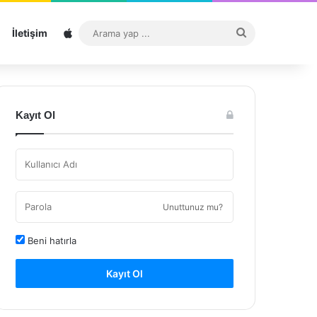
Sitemap
Arama
İletişim
yap
...
Kayıt Ol
Unuttunuz mu?
Beni hatırla
Kayıt Ol