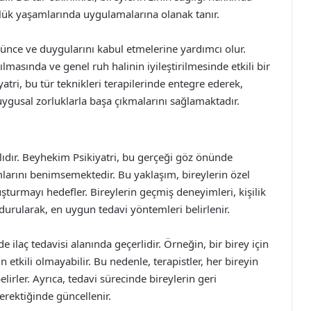
nlük yaşamlarında uygulamalarına olanak tanır.
şünce ve duygularını kabul etmelerine yardımcı olur.
tılmasında ve genel ruh halinin iyileştirilmesinde etkili bir
tri, bu tür teknikleri terapilerinde entegre ederek,
duygusal zorluklarla başa çıkmalarını sağlamaktadır.
klıdır. Beyhekim Psikiyatri, bu gerçeği göz önünde
mlarını benimsemektedir. Bu yaklaşım, bireylerin özel
uşturmayı hedefler. Bireylerin geçmiş deneyimleri, kişilik
durularak, en uygun tedavi yöntemleri belirlenir.
 ilaç tedavisi alanında geçerlidir. Örneğin, bir birey için
in etkili olmayabilir. Bu nedenle, terapistler, her bireyin
lirler. Ayrıca, tedavi sürecinde bireylerin geri
gerektiğinde güncellenir.