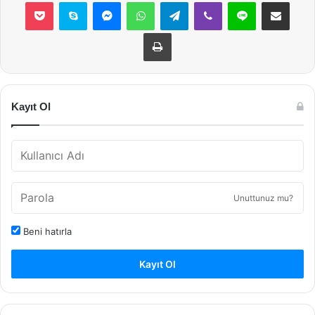
Pocket
Skype
Messenger
WhatsApp
Telegram
Viber
Line
E-Posta ile payla
Yazdır
Kayıt Ol
Unuttunuz mu?
Beni hatırla
Kayıt Ol