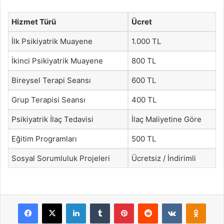
Hizmet Türü
Ücret
İlk Psikiyatrik Muayene
1.000 TL
İkinci Psikiyatrik Muayene
800 TL
Bireysel Terapi Seansı
600 TL
Grup Terapisi Seansı
400 TL
Psikiyatrik İlaç Tedavisi
İlaç Maliyetine Göre
Eğitim Programları
500 TL
Sosyal Sorumluluk Projeleri
Ücretsiz / İndirimli
Facebook
X
LinkedIn
Tumblr
Pinterest
Reddit
VKontakte
Odnok