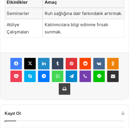
Etkinlikler
Amaç
Seminerler
Ruh sağlığına dair farkındalık artırmak.
Atölye
Katılımcılara bilgi edinme fırsatı
Çalışmaları
sunmak.
Facebook
X
LinkedIn
Tumblr
Pinterest
Reddit
VKontakte
Odnok
Pocket
Skype
Messenger
WhatsApp
Telegram
Viber
Line
E-Posta ile payla
Yazdır
Kayıt Ol