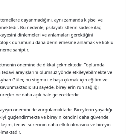
k temellere dayanmadığını, aynı zamanda kişisel ve
mektedir. Bu nedenle, psikiyatristlerin sadece ilaç
ayesini dinlemeleri ve anlamaları gerektiğini
ikolojik durumunu daha derinlemesine anlamak ve köklü
öneme sahiptir.
e etmenin önemine de dikkat çekmektedir. Toplumda
rin tedavi arayışlarını olumsuz yönde etkileyebilmekte ve
Ayhan Güler, bu stigma ile başa çıkmak için eğitim ve
i savunmaktadır. Bu sayede, bireylerin ruh sağlığı
üreçlerine daha açık hale geleceklerdir.
nlayışın önemini de vurgulamaktadır. Bireylerin yaşadığı
işkiyi güçlendirmekte ve bireyin kendini daha güvende
laşım, tedavi sürecinin daha etkili olmasına ve bireyin
olmaktadır.