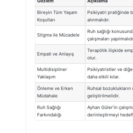
Gözlem
Açıklama
Bireyin Tüm Yaşam
Psikiyatri pratiğinde 
Koşulları
alınmalıdır.
Ruh sağlığı konusundak
Stigma ile Mücadele
çalışmaları yapılmalıdı
Terapötik ilişkide em
Empati ve Anlayış
olur.
Multidisipliner
Psikiyatristler ve diğe
Yaklaşım
daha etkili kılar.
Önleme ve Erken
Ruhsal bozuklukların 
Müdahale
geliştirilmelidir.
Ruh Sağlığı
Ayhan Güler’in çalışma
Farkındalığı
derinleştirmeyi hedef