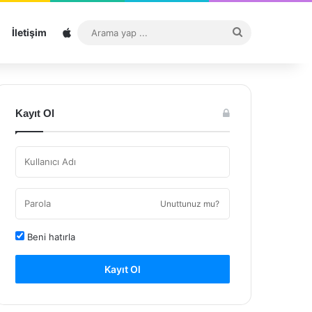
Sitemap
Arama
İletişim
yap
...
Kayıt Ol
Unuttunuz mu?
Beni hatırla
Kayıt Ol