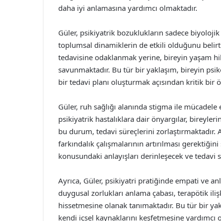
daha iyi anlamasına yardımcı olmaktadır.
Güler, psikiyatrik bozuklukların sadece biyoloji
toplumsal dinamiklerin de etkili olduğunu belirt
tedavisine odaklanmak yerine, bireyin yaşam hik
savunmaktadır. Bu tür bir yaklaşım, bireyin ps
bir tedavi planı oluşturmak açısından kritik bir 
Güler, ruh sağlığı alanında stigma ile mücadel
psikiyatrik hastalıklara dair önyargılar, bireyle
bu durum, tedavi süreçlerini zorlaştırmaktadır. 
farkındalık çalışmalarının artırılması gerektiğin
konusundaki anlayışları derinleşecek ve tedavi s
Ayrıca, Güler, psikiyatri pratiğinde empati ve a
duygusal zorlukları anlama çabası, terapötik il
hissetmesine olanak tanımaktadır. Bu tür bir yak
kendi içsel kaynaklarını keşfetmesine yardımcı 