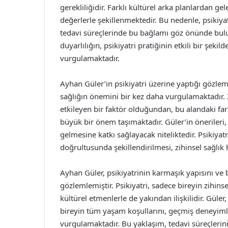
gerekliliğidir. Farklı kültürel arka planlardan g
değerlerle şekillenmektedir. Bu nedenle, psikiyat
tedavi süreçlerinde bu bağlamı göz önünde bulu
duyarlılığın, psikiyatri pratiğinin etkili bir şe
vurgulamaktadır.
Ayhan Güler’in psikiyatri üzerine yaptığı gözlem
sağlığın önemini bir kez daha vurgulamaktadır. Z
etkileyen bir faktör olduğundan, bu alandaki far
büyük bir önem taşımaktadır. Güler’in önerileri, p
gelmesine katkı sağlayacak niteliktedir. Psikiyat
doğrultusunda şekillendirilmesi, zihinsel sağlık h
Ayhan Güler, psikiyatrinin karmaşık yapısını ve
gözlemlemiştir. Psikiyatri, sadece bireyin zihinsel
kültürel etmenlerle de yakından ilişkilidir. Güle
bireyin tüm yaşam koşullarını, geçmiş deneyiml
vurgulamaktadır. Bu yaklaşım, tedavi süreçlerin