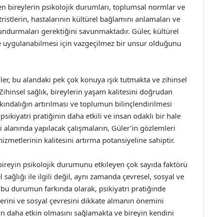
elen bireylerin psikolojik durumları, toplumsal normlar ve
ristlerin, hastalarının kültürel bağlamını anlamaları ve
ndurmaları gerektiğini savunmaktadır. Güler, kültürel
kilde uygulanabilmesi için vazgeçilmez bir unsur olduğunu
ler, bu alandaki pek çok konuya ışık tutmakta ve zihinsel
ihinsel sağlık, bireylerin yaşam kalitesini doğrudan
kındalığın artırılması ve toplumun bilinçlendirilmesi
sikiyatri pratiğinin daha etkili ve insan odaklı bir hale
ri alanında yapılacak çalışmaların, Güler’in gözlemleri
izmetlerinin kalitesini artırma potansiyeline sahiptir.
 bireyin psikolojik durumunu etkileyen çok sayıda faktörü
 sağlığı ile ilgili değil, aynı zamanda çevresel, sosyal ve
r, bu durumun farkında olarak, psikiyatri pratiğinde
erini ve sosyal çevresini dikkate almanın önemini
in daha etkin olmasını sağlamakta ve bireyin kendini