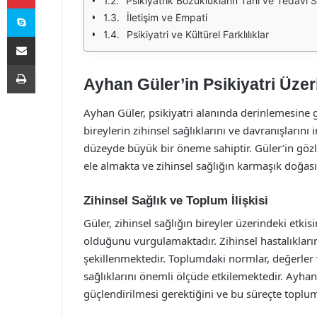
Psikiyatrik Bozuklukların Tanı ve Tedavi S
Skype
İletişim ve Empati
Psikiyatri ve Kültürel Farklılıklar
E-Posta ile paylaş
Yazdır
Ayhan Güler’in Psikiyatri Üze
Ayhan Güler, psikiyatri alanında derinlemesine gö
bireylerin zihinsel sağlıklarını ve davranışlarını
düzeyde büyük bir öneme sahiptir. Güler’in gözl
ele almakta ve zihinsel sağlığın karmaşık doğa
Zihinsel Sağlık ve Toplum İlişkisi
Güler, zihinsel sağlığın bireyler üzerindeki etkisi
olduğunu vurgulamaktadır. Zihinsel hastalıkları
şekillenmektedir. Toplumdaki normlar, değerler v
sağlıklarını önemli ölçüde etkilemektedir. Ayh
güçlendirilmesi gerektiğini ve bu süreçte toplu