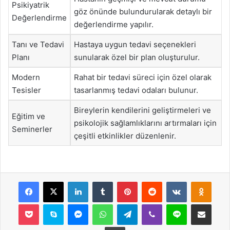
Psikiyatrik
göz önünde bulundurularak detaylı bir
Değerlendirme
değerlendirme yapılır.
Tanı ve Tedavi
Hastaya uygun tedavi seçenekleri
Planı
sunularak özel bir plan oluşturulur.
Modern
Rahat bir tedavi süreci için özel olarak
Tesisler
tasarlanmış tedavi odaları bulunur.
Bireylerin kendilerini geliştirmeleri ve
Eğitim ve
psikolojik sağlamlıklarını artırmaları için
Seminerler
çeşitli etkinlikler düzenlenir.
Facebook
X
LinkedIn
Tumblr
Pinterest
Reddit
VKontakte
Odnok
Pocket
Skype
Messenger
WhatsApp
Telegram
Viber
Line
E-Posta ile payla
Yazdır