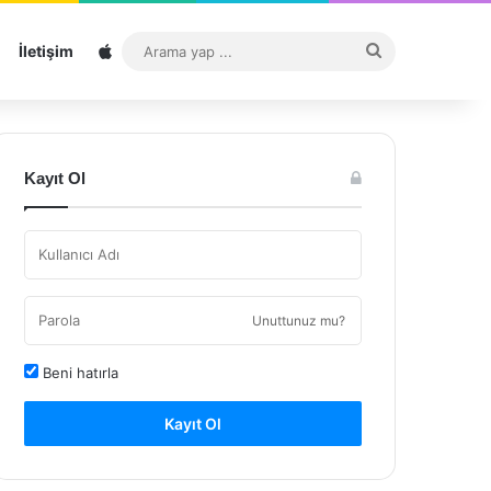
Sitemap
Arama
İletişim
yap
...
Kayıt Ol
Unuttunuz mu?
Beni hatırla
Kayıt Ol