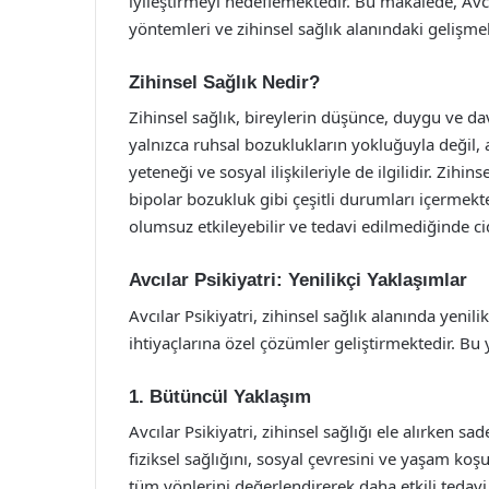
iyileştirmeyi hedeflemektedir. Bu makalede, Avcı
yöntemleri ve zihinsel sağlık alanındaki gelişmele
Zihinsel Sağlık Nedir?
Zihinsel sağlık, bireylerin düşünce, duygu ve davr
yalnızca ruhsal bozuklukların yokluğuyla değil,
yeteneği ve sosyal ilişkileriyle de ilgilidir. Zihi
bipolar bozukluk gibi çeşitli durumları içermekte
olumsuz etkileyebilir ve tedavi edilmediğinde ci
Avcılar Psikiyatri: Yenilikçi Yaklaşımlar
Avcılar Psikiyatri, zihinsel sağlık alanında yenil
ihtiyaçlarına özel çözümler geliştirmektedir. Bu
1. Bütüncül Yaklaşım
Avcılar Psikiyatri, zihinsel sağlığı ele alırken 
fiziksel sağlığını, sosyal çevresini ve yaşam koş
tüm yönlerini değerlendirerek daha etkili tedavi