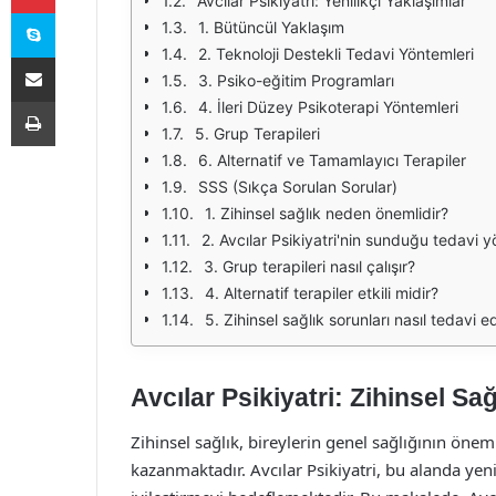
Avcılar Psikiyatri: Yenilikçi Yaklaşımlar
Skype
1. Bütüncül Yaklaşım
2. Teknoloji Destekli Tedavi Yöntemleri
E-Posta ile paylaş
3. Psiko-eğitim Programları
Yazdır
4. İleri Düzey Psikoterapi Yöntemleri
5. Grup Terapileri
6. Alternatif ve Tamamlayıcı Terapiler
SSS (Sıkça Sorulan Sorular)
1. Zihinsel sağlık neden önemlidir?
2. Avcılar Psikiyatri'nin sunduğu tedavi y
3. Grup terapileri nasıl çalışır?
4. Alternatif terapiler etkili midir?
5. Zihinsel sağlık sorunları nasıl tedavi ed
Avcılar Psikiyatri: Zihinsel Sa
Zihinsel sağlık, bireylerin genel sağlığının ön
kazanmaktadır. Avcılar Psikiyatri, bu alanda yeni