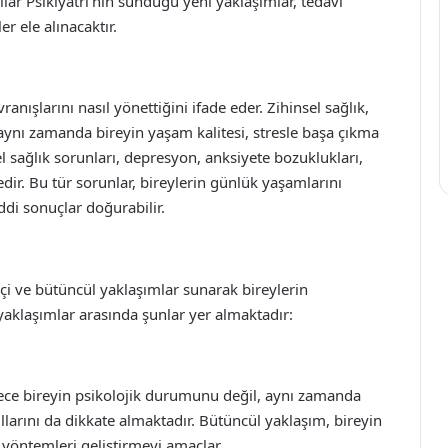
lar Psikiyatri’nin sunduğu yeni yaklaşımlar, tedavi
r ele alınacaktır.
anışlarını nasıl yönettiğini ifade eder. Zihinsel sağlık,
 aynı zamanda bireyin yaşam kalitesi, stresle başa çıkma
nsel sağlık sorunları, depresyon, anksiyete bozuklukları,
dir. Bu tür sorunlar, bireylerin günlük yaşamlarını
ddi sonuçlar doğurabilir.
ikçi ve bütüncül yaklaşımlar sunarak bireylerin
 yaklaşımlar arasında şunlar yer almaktadır:
sadece bireyin psikolojik durumunu değil, aynı zamanda
ullarını da dikkate almaktadır. Bütüncül yaklaşım, bireyin
 yöntemleri geliştirmeyi amaçlar.