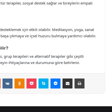
 tür terapiler, sosyal destek sağlar ve bireylerin empati
ı desteklemek için etkili olabilir. Meditasyon, yoga, sanat
le başa çıkmaya ve içsel huzuru bulmaya yardımcı olabilir.
ilir?
, grup terapileri ve alternatif terapiler gibi çeşitli
reyin ihtiyaçlarına ve durumuna göre belirlenir.
st
Reddit
VKontakte
Odnoklassniki
Pocket
Skype
Messenger
E-Posta ile paylaş
Yazdır