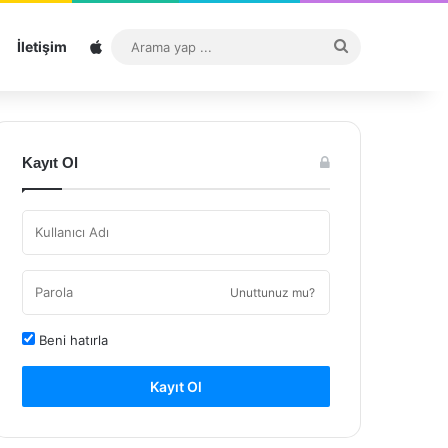
Sitemap
Arama
İletişim
yap
...
Kayıt Ol
Unuttunuz mu?
Beni hatırla
Kayıt Ol