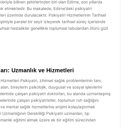
leriyle bilinen şehirlerinden biri olan Edirne, son yıllarda
lık etmektedir. Bu makalede, Edirne’deki psikiyatri
eri üzerinde durulacaktır. Psikiyatri Hizmetlerinin Tarihsel
işimiyle paralel bir seyir izleyerek tarihsel süreç içerisinde
sal hastalıklar genellikle toplumsal tabulardan ötürü gizli
ları: Uzmanlık ve Hizmetleri
izmetleri Psikiyatri, zihinsel sağlık problemlerinin tanı,
lan, bireylerin psikolojik, duygusal ve sosyal işlevlerini
anelerinde çalışan psikiyatri doktorları, bu alanda uzmanlaşmış
elerinde çalışan psikiyatristler, toplumun ruh sağlığını
 ve mental sağlık hizmetlerine erişimi kolaylaştırmak
 Uzmanlığının Gerekliliği Psikiyatri uzmanları, tıp
 uzmanlık eğitimi almak üzere ek bir eğitim sürecinden