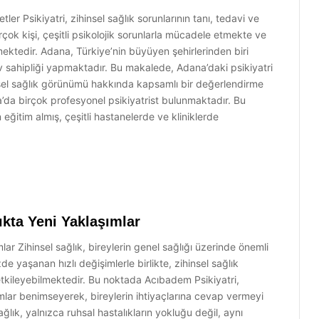
er Psikiyatri, zihinsel sağlık sorunlarının tanı, tedavi ve
irçok kişi, çeşitli psikolojik sorunlarla mücadele etmekte ve
ktedir. Adana, Türkiye’nin büyüyen şehirlerinden biri
v sahipliği yapmaktadır. Bu makalede, Adana’daki psikiyatri
insel sağlık görünümü hakkında kapsamlı bir değerlendirme
a’da birçok profesyonel psikiyatrist bulunmaktadır. Bu
 eğitim almış, çeşitli hastanelerde ve kliniklerde
ıkta Yeni Yaklaşımlar
lar Zihinsel sağlık, bireylerin genel sağlığı üzerinde önemli
e yaşanan hızlı değişimlerle birlikte, zihinsel sağlık
e etkileyebilmektedir. Bu noktada Acıbadem Psikiyatri,
şımlar benimseyerek, bireylerin ihtiyaçlarına cevap vermeyi
lık, yalnızca ruhsal hastalıkların yokluğu değil, aynı