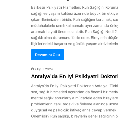
Balıkesir Psikiyatri Hizmetleri: Ruh Sağlığını Koru
sağlığı ve yaşam kalitesi üzerinde büyük bir etkiye 
çıkan illerimizden biridir. Ruh sağlığını korumak, 
müdahalelerle sınırlı kalmamalı; aynı zamanda önleyic
artırmak hayati öneme sahiptir. Ruh Sağlığı Nedir? 
sağlıklı olma durumunu ifade eder. Bireylerin düşünce
ilişkilerindeki başarısı ve günlük yaşam aktiviteler
Devamını Oku
7 Eylül 2024
Antalya’da En İyi Psikiyatri Doktor
Antalya’da En İyi Psikiyatri Doktorları Antalya, Türk
sıra, sağlık hizmetleri açısından da önemli bir merk
mental sağlık sorunlarıyla mücadele eden bireylere k
problemlerini tanı, tedavi ve önleme alanında uzman
duygusal ve psikolojik ihtiyaçlarına cevap vermek i
Önemlidir? Ruh sağlığı, bireylerin genel sağlığının 