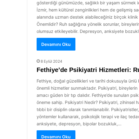
gösterdiği günümüzde, sağlıklı bir yaşam sürmek iç
İzmir, hem kültürel zenginlikleri hem de gelişmiş sağ
alanında uzman destek alabileceğiniz birçok klini
Önemlidir? Ruh sağlığına yönelik sorunlar, bireylerin 
olumsuz etkileyebilir. Depresyon, anksiyete bozuk
Devamını Oku
8 Eylül 2024
Fethiye’de Psikiyatri Hizmetleri: R
Fethiye, doğal güzellikleri ve tarihi dokusuyla ünlü b
önemli hizmetler sunmaktadır. Psikiyatri, bireyleri
amacı güden bir tıp dalıdır. Fethiye’de sunulan psikiy
öneme sahip. Psikiyatri Nedir? Psikiyatri, zihinsel 
tıbbi bir disiplin olarak tanımlanabilir. Psikiyatristle
yöntemler kullanarak, psikolojik terapi ve ilaç tedavis
anksiyete, depresyon, bipolar bozukluk,…
Devamını Oku