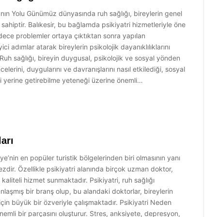
manın Yolu Günümüz dünyasında ruh sağlığı, bireylerin genel
sahiptir. Balıkesir, bu bağlamda psikiyatri hizmetleriyle öne
sadece problemler ortaya çıktıktan sonra yapılan
i adımlar atarak bireylerin psikolojik dayanıklılıklarını
Ruh sağlığı, bireyin duygusal, psikolojik ve sosyal yönden
lerini, duygularını ve davranışlarını nasıl etkilediği, sosyal
ini yerine getirebilme yeteneği üzerine önemli…
ları
iye’nin en popüler turistik bölgelerinden biri olmasının yanı
ezdir. Özellikle psikiyatri alanında birçok uzman doktor,
aliteli hizmet sunmaktadır. Psikiyatri, ruh sağlığı
laşmış bir branş olup, bu alandaki doktorlar, bireylerin
çin büyük bir özveriyle çalışmaktadır. Psikiyatri Neden
önemli bir parçasını oluşturur. Stres, anksiyete, depresyon,