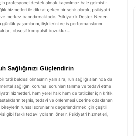
in profesyonel destek almak kaçınılmaz hale gelmiştir.
lık hizmetleri ile dikkat çeken bir şehir olarak, psikiyatri
k ve merkez barındırmaktadır. Psikiyatrik Destek Neden
günlük yaşamlarını, ilişkilerini ve iş performanslarını
lukları, obsesif kompulsif bozukluk…
uh Sağlığınızı Güçlendirin
ir tatil beldesi olmasının yanı sıra, ruh sağlığı alanında da
n mental sağlığını koruma, sorunları tanıma ve tedavi etme
atri hizmetleri, hem yerel halk hem de tatilciler için kritik
hastalıkların teşhis, tedavi ve önlenmesi üzerine odaklanan
r, bireylerin ruhsal sorunlarını değerlendirmek için çeşitli
i gibi farklı tedavi yollarını önerir. Psikiyatri hizmetleri,