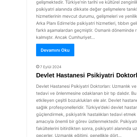
gelişmektedir. Türkiye’nin tarihi ve kültürel zenginlik
psikiyatri alanında dikkate değer gelişmelere tanık
hizmetlerinin mevcut durumu, gelişmeleri ve yenilikl
Arka Planı Edirne’de psikiyatri hizmetleri, tıbbın gel
farklı aşamalardan geçmiştir. Osmanlı döneminde ruh
kalmıştır. Ancak Cumhuriyet…
Devamını Oku
7 Eylül 2024
Devlet Hastanesi Psikiyatri Doktor
Devlet Hastanesi Psikiyatri Doktorları: Uzmanlık ve H
tedavi ve önlenmesine odaklanan bir tıp dalıdır. Bu a
etkileyen çeşitli bozuklukları ele alır. Devlet hast
sağlık profesyonelleridir. Türkiye’deki devlet hastan
güçlendirmek, psikiyatrik hastalıkları tedavi etmek
amacıyla önemli bir görev üstlenmektedir. Psikiyatri
fakültelerini bitirdikten sonra, psikiyatri alanında
geçerler. Uzmanlık eğitimi, genellikle dört…