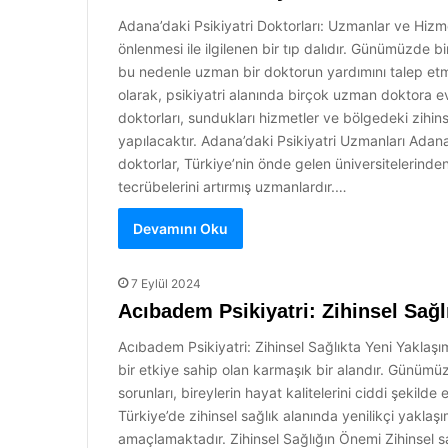
Adana’daki Psikiyatri Doktorları: Uzmanlar ve Hizmetl
önlenmesi ile ilgilenen bir tıp dalıdır. Günümüzde b
bu nedenle uzman bir doktorun yardımını talep etme
olarak, psikiyatri alanında birçok uzman doktora e
doktorları, sundukları hizmetler ve bölgedeki zih
yapılacaktır. Adana’daki Psikiyatri Uzmanları Adan
doktorlar, Türkiye’nin önde gelen üniversitelerinden
tecrübelerini artırmış uzmanlardır.…
Devamını Oku
7 Eylül 2024
Acıbadem Psikiyatri: Zihinsel Sağl
Acıbadem Psikiyatri: Zihinsel Sağlıkta Yeni Yaklaşım
bir etkiye sahip olan karmaşık bir alandır. Günümüzd
sorunları, bireylerin hayat kalitelerini ciddi şekild
Türkiye’de zihinsel sağlık alanında yenilikçi yakla
amaçlamaktadır. Zihinsel Sağlığın Önemi Zihinsel sağ