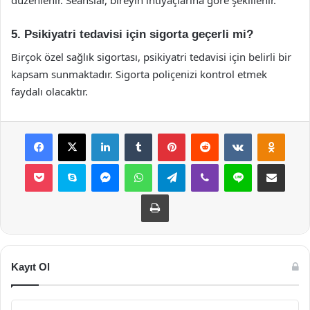
düzenlenir. Seanslar, bireyin ihtiyaçlarına göre şekillenir.
5. Psikiyatri tedavisi için sigorta geçerli mi?
Birçok özel sağlık sigortası, psikiyatri tedavisi için belirli bir
kapsam sunmaktadır. Sigorta poliçenizi kontrol etmek
faydalı olacaktır.
Facebook
X
LinkedIn
Tumblr
Pinterest
Reddit
VKontakte
Odnok
Pocket
Skype
Messenger
WhatsApp
Telegram
Viber
Line
E-Posta ile payla
Yazdır
Kayıt Ol