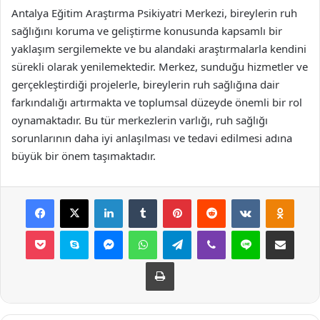
Antalya Eğitim Araştırma Psikiyatri Merkezi, bireylerin ruh
sağlığını koruma ve geliştirme konusunda kapsamlı bir
yaklaşım sergilemekte ve bu alandaki araştırmalarla kendini
sürekli olarak yenilemektedir. Merkez, sunduğu hizmetler ve
gerçekleştirdiği projelerle, bireylerin ruh sağlığına dair
farkındalığı artırmakta ve toplumsal düzeyde önemli bir rol
oynamaktadır. Bu tür merkezlerin varlığı, ruh sağlığı
sorunlarının daha iyi anlaşılması ve tedavi edilmesi adına
büyük bir önem taşımaktadır.
Facebook
X
LinkedIn
Tumblr
Pinterest
Reddit
VKontakte
Odnok
Pocket
Skype
Messenger
WhatsApp
Telegram
Viber
Line
E-Posta ile payla
Yazdır