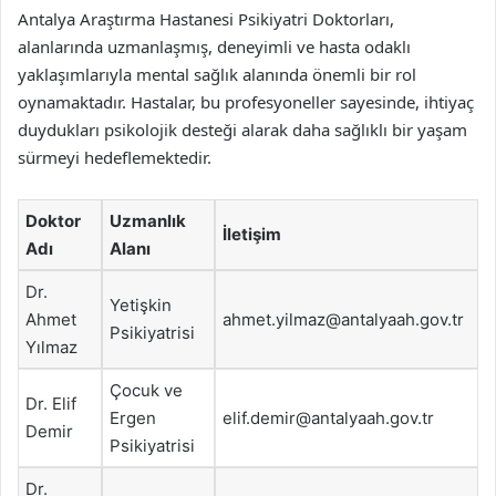
Antalya Araştırma Hastanesi Psikiyatri Doktorları,
alanlarında uzmanlaşmış, deneyimli ve hasta odaklı
yaklaşımlarıyla mental sağlık alanında önemli bir rol
oynamaktadır. Hastalar, bu profesyoneller sayesinde, ihtiyaç
duydukları psikolojik desteği alarak daha sağlıklı bir yaşam
sürmeyi hedeflemektedir.
Doktor
Uzmanlık
İletişim
Adı
Alanı
Dr.
Yetişkin
Ahmet
ahmet.yilmaz@antalyaah.gov.tr
Psikiyatrisi
Yılmaz
Çocuk ve
Dr. Elif
Ergen
elif.demir@antalyaah.gov.tr
Demir
Psikiyatrisi
Dr.