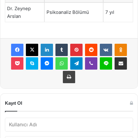
Dr. Zeynep
Psikoanaliz Bölümü
7 yıl
Arslan
Facebook
X
LinkedIn
Tumblr
Pinterest
Reddit
VKontakte
Odnok
Pocket
Skype
Messenger
WhatsApp
Telegram
Viber
Line
E-Posta ile payla
Yazdır
Kayıt Ol