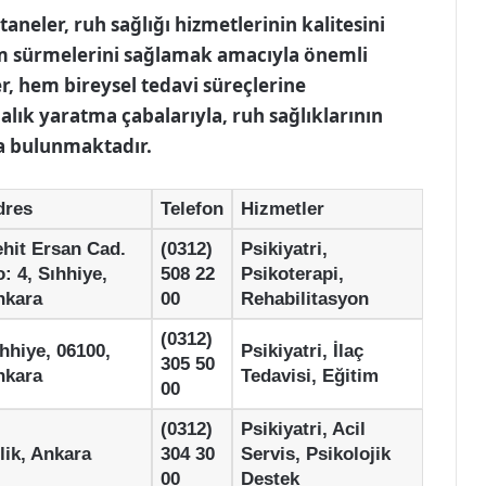
aneler, ruh sağlığı hizmetlerinin kalitesini
şam sürmelerini sağlamak amacıyla önemli
r, hem bireysel tedavi süreçlerine
ık yaratma çabalarıyla, ruh sağlıklarının
a bulunmaktadır.
dres
Telefon
Hizmetler
hit Ersan Cad.
(0312)
Psikiyatri,
: 4, Sıhhiye,
508 22
Psikoterapi,
nkara
00
Rehabilitasyon
(0312)
hhiye, 06100,
Psikiyatri, İlaç
305 50
nkara
Tedavisi, Eğitim
00
(0312)
Psikiyatri, Acil
lik, Ankara
304 30
Servis, Psikolojik
00
Destek