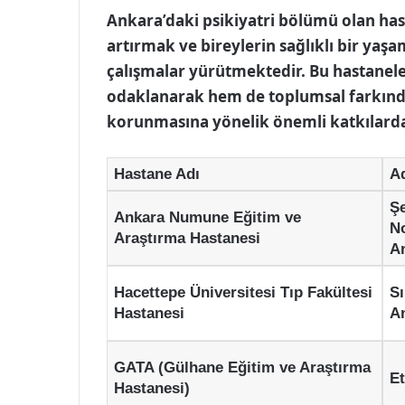
Ankara’daki psikiyatri bölümü olan hast
artırmak ve bireylerin sağlıklı bir ya
çalışmalar yürütmektedir. Bu hastanele
odaklanarak hem de toplumsal farkındal
korunmasına yönelik önemli katkılard
Hastane Adı
A
Şe
Ankara Numune Eğitim ve
No
Araştırma Hastanesi
A
Hacettepe Üniversitesi Tıp Fakültesi
Sı
Hastanesi
A
GATA (Gülhane Eğitim ve Araştırma
Et
Hastanesi)