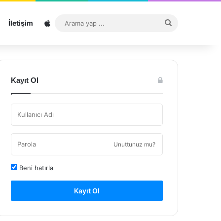
Sitemap
Arama
İletişim
yap
...
Kayıt Ol
Unuttunuz mu?
Beni hatırla
Kayıt Ol