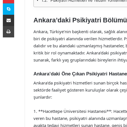
Psikiyatri Hizmetleri ve Tedavi Yöntemleri
Skype
E-Posta ile paylaş
Ankara’daki Psikiyatri Bölümü
Yazdır
Ankara, Türkiye’nin başkenti olarak, sağlık ala
biri de psikiyatri alanında verilen hizmetlerdir. Ps
dalıdır ve bu alandaki uzmanlaşmış hastaneler, b
kritik bir rol oynamaktadır. Ankara’daki psikiya
sunarak, farklı yaş gruplarındaki bireylerin ihti
Ankara’daki Öne Çıkan Psikiyatri Hastane
Ankara’da psikiyatri hizmetleri sunan birçok ha
sektörde faaliyet gösteren kuruluşlar olarak çeşi
şunlardır:
1. **Hacettepe Üniversitesi Hastanesi**: Hacette
veren bu hastane, psikiyatri alanında uzmanlaşm
ayakta tedavi hizmetleri sunan hastane, geniş bi