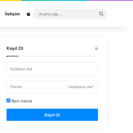
Sitemap
Arama
İletişim
yap
...
Kayıt Ol
Unuttunuz mu?
Beni hatırla
Kayıt Ol