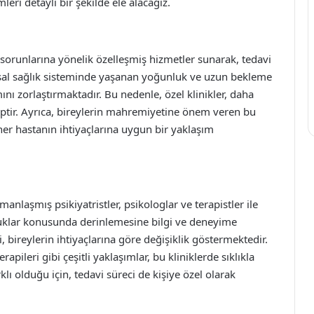
eri detaylı bir şekilde ele alacağız.
ık sorunlarına yönelik özelleşmiş hizmetler sunarak, tedavi
usal sağlık sisteminde yaşanan yoğunluk ve uzun bekleme
mını zorlaştırmaktadır. Bu nedenle, özel klinikler, daha
hiptir. Ayrıca, bireylerin mahremiyetine önem veren bu
, her hastanın ihtiyaçlarına uygun bir yaklaşım
manlaşmış psikiyatristler, psikologlar ve terapistler ile
kluklar konusunda derinlemesine bilgi ve deneyime
, bireylerin ihtiyaçlarına göre değişiklik göstermektedir.
erapileri gibi çeşitli yaklaşımlar, bu kliniklerde sıklıkla
ı olduğu için, tedavi süreci de kişiye özel olarak