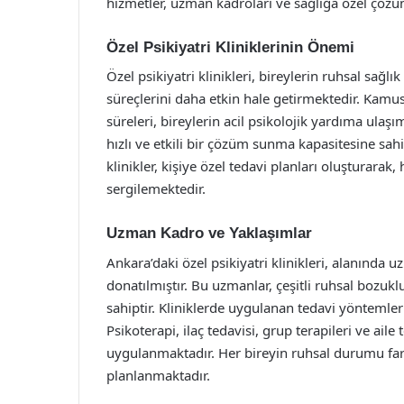
hizmetler, uzman kadroları ve sağlığa özel çözüml
Özel Psikiyatri Kliniklerinin Önemi
Özel psikiyatri klinikleri, bireylerin ruhsal sağl
süreçlerini daha etkin hale getirmektedir. Kam
süreleri, bireylerin acil psikolojik yardıma ulaşı
hızlı ve etkili bir çözüm sunma kapasitesine sa
klinikler, kişiye özel tedavi planları oluşturarak
sergilemektedir.
Uzman Kadro ve Yaklaşımlar
Ankara’daki özel psikiyatri klinikleri, alanında uz
donatılmıştır. Bu uzmanlar, çeşitli ruhsal bozu
sahiptir. Kliniklerde uygulanan tedavi yöntemleri
Psikoterapi, ilaç tedavisi, grup terapileri ve aile t
uygulanmaktadır. Her bireyin ruhsal durumu farkl
planlanmaktadır.