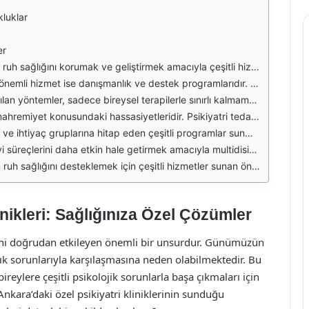
luklar
er
ve çözüm yolları bulmak konusunda deneyimlidir. Her bireyin ihtiyaçlarına özel yaklaşımlar geliştirilmesi, tedavi sürecinin başarısını artırmaktadır. Kliniklerde uygulanan yöntemler arasında bireysel terapi, grup terapisi ve aile terapisi gibi farklı seçenekler bulunmaktadır.
ak için tasarlanmıştır. Uzmanlar, bireylerin bu sorunlarla başa çıkabilmesi için çeşitli teknikler ve stratejiler geliştirmektedir. Ayrıca, bu programlar genellikle grup ortamında gerçekleştirildiği için katılımcılar birbirlerinden destek alabilmektedir.
 sanal gerçeklik terapisi ve nörofeedback gibi modern teknikler, bireylerin ruhsal durumlarını iyileştirmek için kullanılmaktadır. Bu tür uygulamalar, hastaların tedavi süreçlerini daha etkili hale getirmekte ve sonuçları hızlandırmaktadır.
paylaşabilmeleri için güvenli bir ortam sağlanmaktadır. Ankara'daki özel psikiyatri klinikleri, hastalarının mahremiyetine büyük önem vererek, tedavi sürecinin her aşamasında güvenli bir alan sunmaktadır.
 tasarlanmış terapiler, bireylerin yaşlarına ve gelişimsel ihtiyaçlarına göre şekillendirilmektedir. Bu sayede her birey, kendi özel durumuna uygun bir tedavi süreci geçirme fırsatına sahip olmaktadır.
syonelleri ile iş birliği yaparak, hastaların ihtiyaçlarına göre kapsamlı bir tedavi planı oluşturulmaktadır. Bu ekip çalışması, bireylerin ruhsal iyilik hallerini daha hızlı ve etkili bir şekilde iyileştirmek için önemli bir katkı sağlamaktadır.
k ilkeleri ile bu klinikler, ruhsal sorunları olan bireyler için güvenli ve etkili bir tedavi ortamı sağlamaktadır. Sağlığınıza özel çözümler arıyorsanız, Ankara'daki özel psikiyatri kliniklerini değerlendirmek faydalı olabilir.
inikleri: Sağlığınıza Özel Çözümler
esini doğrudan etkileyen önemli bir unsurdur. Günümüzün
ağlık sorunlarıyla karşılaşmasına neden olabilmektedir. Bu
bireylere çeşitli psikolojik sorunlarla başa çıkmaları için
kara’daki özel psikiyatri kliniklerinin sunduğu