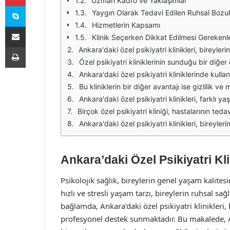
Uzman Kadro ve Yaklaşımlar
Skype
Yaygın Olarak Tedavi Edilen Ruhsal Bozuk
Hizmetlerin Kapsamı
E-Posta ile paylaş
Klinik Seçerken Dikkat Edilmesi Gerekenl
Yazdır
Ankara'daki özel psikiyatri klinikleri, bireylerin ruh sağlığını korumak ve geliştirmek amacıyla çeşitli hizmetler sunmaktadır. Bu kliniklerde çalışan uzman psikiyatristler, bireylerin yaşadığı psikolojik sorunları anlamak 
Özel psikiyatri kliniklerinin sunduğu bir diğer önemli hizmet ise danışmanlık ve destek programlarıdır. Bu programlar, stres yönetimi, kaygı bozuklukları, depresyon gibi yaygın psikolojik sorunları ele alm
Ankara'daki özel psikiyatri kliniklerinde kullanılan yöntemler, sadece bireysel terapilerle sınırlı kalmamaktadır. Birçok klinik, yenilikçi tedavi yaklaşımlarını da bünyesine katmıştır. Örneğin,
Bu kliniklerin bir diğer avantajı ise gizlilik ve mahremiyet konusundaki hassasiyetleridir. Psikiyatri tedavisi gören bireylerin, yaşadıkları sorunları rahatlıkla 
Ankara'daki özel psikiyatri klinikleri, farklı yaş ve ihtiyaç gruplarına hitap eden çeşitli programlar sunmaktadır. Çocuklar, gençler ve yetişkinler için özel olarak
Birçok özel psikiyatri kliniği, hastalarının tedavi süreçlerini daha etkin hale getirmek amacıyla multidisipliner bir yaklaşım benimsemektedir. Psikologlar, sosyal hizmet uzmanları ve diğer sağlık profe
Ankara'daki özel psikiyatri klinikleri, bireylerin ruh sağlığını desteklemek için çeşitli hizmetler sunan önemli merkezlerdir. Uzman kadroları, yenilikçi tedavi yöntemleri ve gizlili
Ankara’daki Özel Psikiyatri Kl
Psikolojik sağlık, bireylerin genel yaşam kalit
hızlı ve stresli yaşam tarzı, bireylerin ruhsal s
bağlamda, Ankara’daki özel psikiyatri klinikleri, 
profesyonel destek sunmaktadır. Bu makalede, An