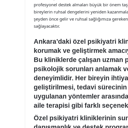
profesyonel destek almaları büyük bir önem taşı
bireylerin ruhsal dengelerini yeniden kazanmala
şeyden önce gelir ve ruhsal sağlığımıza gereke
sağlayacaktır.
Ankara’daki özel psikiyatri klin
korumak ve geliştirmek amacıy
Bu kliniklerde çalışan uzman ps
psikolojik sorunları anlamak
deneyimlidir. Her bireyin ihtiy
geliştirilmesi, tedavi sürecinin
uygulanan yöntemler arasında b
aile terapisi gibi farklı seçen
Özel psikiyatri kliniklerinin s
danışmanlık ve destek program