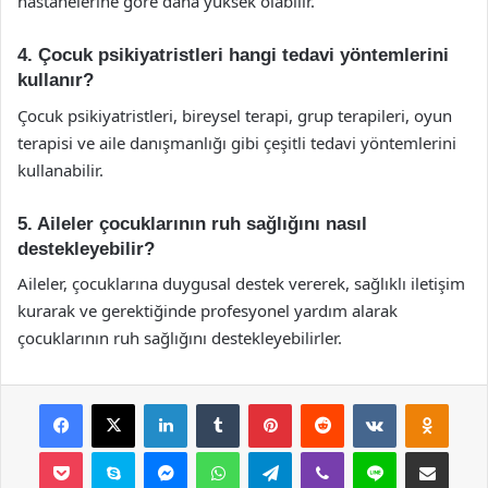
hastanelerine göre daha yüksek olabilir.
4. Çocuk psikiyatristleri hangi tedavi yöntemlerini
kullanır?
Çocuk psikiyatristleri, bireysel terapi, grup terapileri, oyun
terapisi ve aile danışmanlığı gibi çeşitli tedavi yöntemlerini
kullanabilir.
5. Aileler çocuklarının ruh sağlığını nasıl
destekleyebilir?
Aileler, çocuklarına duygusal destek vererek, sağlıklı iletişim
kurarak ve gerektiğinde profesyonel yardım alarak
çocuklarının ruh sağlığını destekleyebilirler.
Facebook
X
LinkedIn
Tumblr
Pinterest
Reddit
VKontakte
Odnok
Pocket
Skype
Messenger
WhatsApp
Telegram
Viber
Line
E-Posta ile payla