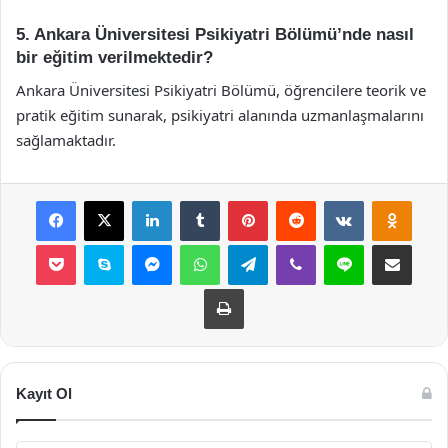
5. Ankara Üniversitesi Psikiyatri Bölümü’nde nasıl
bir eğitim verilmektedir?
Ankara Üniversitesi Psikiyatri Bölümü, öğrencilere teorik ve
pratik eğitim sunarak, psikiyatri alanında uzmanlaşmalarını
sağlamaktadır.
Facebook
X
LinkedIn
Tumblr
Pinterest
Reddit
VKontakte
Odnok
Pocket
Skype
Messenger
WhatsApp
Telegram
Viber
Line
E-Posta ile payla
Yazdır
Kayıt Ol