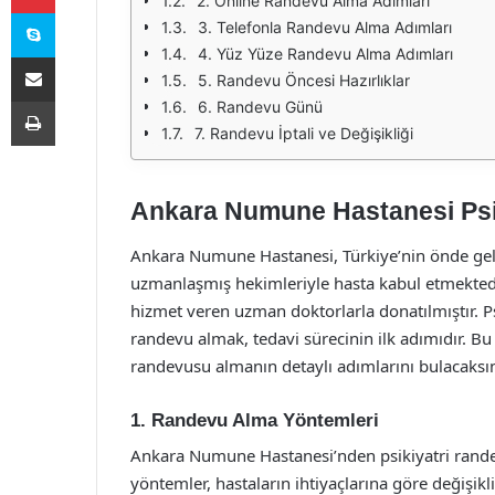
2. Online Randevu Alma Adımları
Skype
3. Telefonla Randevu Alma Adımları
4. Yüz Yüze Randevu Alma Adımları
E-Posta ile paylaş
5. Randevu Öncesi Hazırlıklar
Yazdır
6. Randevu Günü
7. Randevu İptali ve Değişikliği
Ankara Numune Hastanesi Psi
Ankara Numune Hastanesi, Türkiye’nin önde gelen
uzmanlaşmış hekimleriyle hasta kabul etmektedir.
hizmet veren uzman doktorlarla donatılmıştır. P
randevu almak, tedavi sürecinin ilk adımıdır. 
randevusu almanın detaylı adımlarını bulacaksın
1. Randevu Alma Yöntemleri
Ankara Numune Hastanesi’nden psikiyatri rande
yöntemler, hastaların ihtiyaçlarına göre değişik