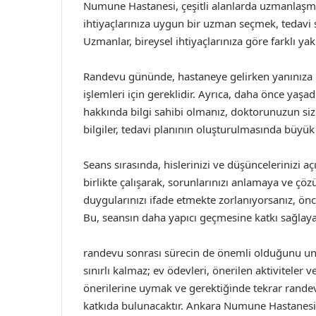
Numune Hastanesi, çeşitli alanlarda uzmanlaşmış
ihtiyaçlarınıza uygun bir uzman seçmek, tedavi s
Uzmanlar, bireysel ihtiyaçlarınıza göre farklı yak
Randevu gününde, hastaneye gelirken yanınıza k
işlemleri için gereklidir. Ayrıca, daha önce yaşad
hakkında bilgi sahibi olmanız, doktorunuzun size
bilgiler, tedavi planının oluşturulmasında büyük 
Seans sırasında, hislerinizi ve düşüncelerinizi açı
birlikte çalışarak, sorunlarınızı anlamaya ve çö
duygularınızı ifade etmekte zorlanıyorsanız, önce
Bu, seansın daha yapıcı geçmesine katkı sağlayab
randevu sonrası sürecin de önemli olduğunu unut
sınırlı kalmaz; ev ödevleri, önerilen aktiviteler 
önerilerine uymak ve gerektiğinde tekrar randev
katkıda bulunacaktır. Ankara Numune Hastanesi, 