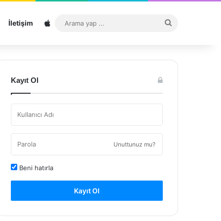
Sitemap
Arama
İletişim
yap
...
Kayıt Ol
Unuttunuz mu?
Beni hatırla
Kayıt Ol