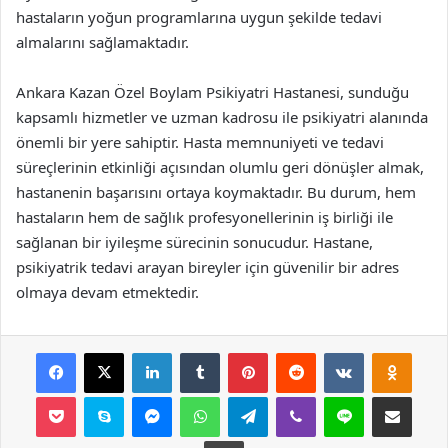
hastaların yoğun programlarına uygun şekilde tedavi
almalarını sağlamaktadır.
Ankara Kazan Özel Boylam Psikiyatri Hastanesi, sunduğu
kapsamlı hizmetler ve uzman kadrosu ile psikiyatri alanında
önemli bir yere sahiptir. Hasta memnuniyeti ve tedavi
süreçlerinin etkinliği açısından olumlu geri dönüşler almak,
hastanenin başarısını ortaya koymaktadır. Bu durum, hem
hastaların hem de sağlık profesyonellerinin iş birliği ile
sağlanan bir iyileşme sürecinin sonucudur. Hastane,
psikiyatrik tedavi arayan bireyler için güvenilir bir adres
olmaya devam etmektedir.
Facebook
X
LinkedIn
Tumblr
Pinterest
Reddit
VKontakte
Odnok
Pocket
Skype
Messenger
WhatsApp
Telegram
Viber
Line
E-Posta ile payla
Yazdır