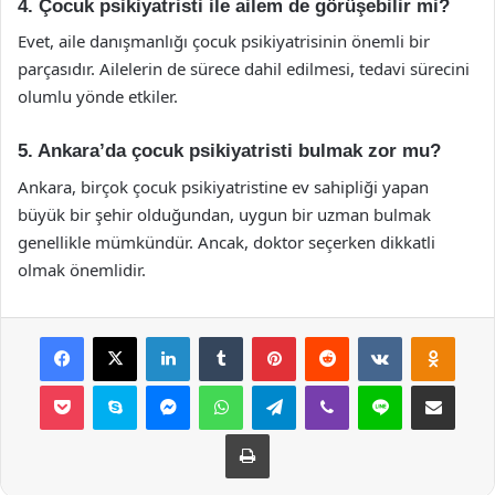
4. Çocuk psikiyatristi ile ailem de görüşebilir mi?
Evet, aile danışmanlığı çocuk psikiyatrisinin önemli bir
parçasıdır. Ailelerin de sürece dahil edilmesi, tedavi sürecini
olumlu yönde etkiler.
5. Ankara’da çocuk psikiyatristi bulmak zor mu?
Ankara, birçok çocuk psikiyatristine ev sahipliği yapan
büyük bir şehir olduğundan, uygun bir uzman bulmak
genellikle mümkündür. Ancak, doktor seçerken dikkatli
olmak önemlidir.
Facebook
X
LinkedIn
Tumblr
Pinterest
Reddit
VKontakte
Odnok
Pocket
Skype
Messenger
WhatsApp
Telegram
Viber
Line
E-Posta ile payla
Yazdır