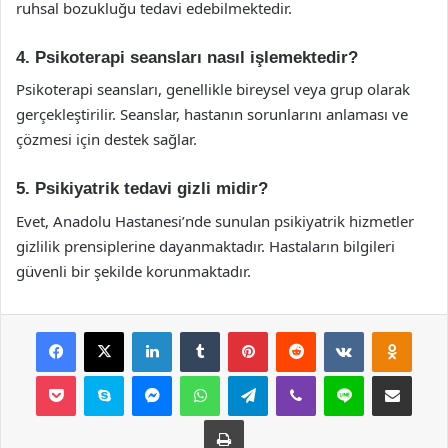
ruhsal bozukluğu tedavi edebilmektedir.
4. Psikoterapi seansları nasıl işlemektedir?
Psikoterapi seansları, genellikle bireysel veya grup olarak
gerçekleştirilir. Seanslar, hastanın sorunlarını anlaması ve
çözmesi için destek sağlar.
5. Psikiyatrik tedavi gizli midir?
Evet, Anadolu Hastanesi’nde sunulan psikiyatrik hizmetler
gizlilik prensiplerine dayanmaktadır. Hastaların bilgileri
güvenli bir şekilde korunmaktadır.
Facebook
X
LinkedIn
Tumblr
Pinterest
Reddit
VKontakte
Odnok
Pocket
Skype
Messenger
WhatsApp
Telegram
Viber
Line
E-Posta ile payla
Yazdır