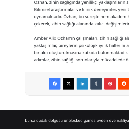
Özhan, zihin sağlığında yenilikçi yaklaşımların s
Bilimsel araştırmalar ve klinik deneyimler, yeni 
oynamaktadır. Özhan, bu süreçte hem akademik h
çekerek, zihin sağlığı alanında kalıcı değişimler
Amber Alix Özhan’ın çalışmaları, zihin sağlığı al
yaklaşımlar, bireylerin psikolojik iyilik halleri
bir algı oluşturulmasına katkıda bulunmaktadır. Ö
adımlar, zihin sağlığı sorunlarıyla mücadelede 
Facebook
X
LinkedIn
Tumblr
Pintere
bursa dudak dolgusu
unblocked games
evden eve nakliya