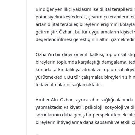
Bir diğer yenilikçi yaklaşım ise dijital terapilerd
potansiyelini keşfederek, çevrimiçi terapilerin 
artan dijital terapiler, bireylerin erişimini kolay
getirmiştir. Özhan, bu tür uygulamaların kişisel v
değerlendirilmesi gerektiğinin altını çizmektedir
Özhan’ın bir diğer önemli katkısı, toplumsal sti
bireylerin toplumda karşılaştığı damgalama, ted
konuda farkındalık yaratmak ve toplumsal algıy
yürütmektedir. Bu tür çalışmalar, bireylerin zih
tedavi olmalarını sağlamaktadır.
Amber Alix Özhan, ayrıca zihin sağlığı alanında
yapmaktadır. Psikiyatri, psikoloji, sosyoloji ve di
sorunlarının daha geniş bir perspektiften ele alı
bireylerin ihtiyaçlarına daha kapsamlı ve etki