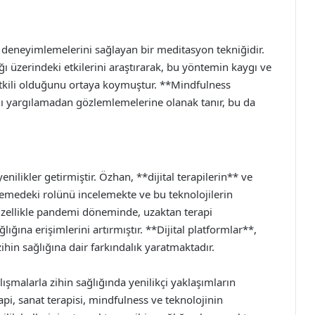
a deneyimlemelerini sağlayan bir meditasyon tekniğidir.
ı üzerindeki etkilerini araştırarak, bu yöntemin kaygı ve
tkili olduğunu ortaya koymuştur. **Mindfulness
ını yargılamadan gözlemlemelerine olanak tanır, bu da
enilikler getirmiştir. Özhan, **dijital terapilerin** ve
lemedeki rolünü incelemekte ve bu teknolojilerin
 Özellikle pandemi döneminde, uzaktan terapi
ığına erişimlerini artırmıştır. **Dijital platformlar**,
zihin sağlığına dair farkındalık yaratmaktadır.
ışmalarla zihin sağlığında yenilikçi yaklaşımların
api, sanat terapisi, mindfulness ve teknolojinin