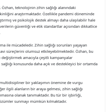
ir. Özhan, teknolojinin zihin sağlığı alanındaki
etkinliğini araştırmaktadır. Özellikle pandemi döneminde
laştırmış ve psikolojik destek almayı daha ulaşılabilir hale
erilerin güvenliği ve etik standartlar açısından dikkatlice
.
gma ile mücadeledir. Zihin sağlığı sorunları yaşayan
avi süreçlerini olumsuz etkileyebilmektedir. Özhan, bu
ı değiştirmek amacıyla çeşitli kampanyalar
in sağlığı konusunda daha açık ve destekleyici bir ortamda
 multidisipliner bir yaklaşımın önemine de vurgu
ğer ilgili alanların bir araya gelmesi, zihin sağlığı
nmasına olanak tanımaktadır. Bu tür bir işbirliği,
li çözümler sunmayı mümkün kılmaktadır.