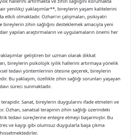
ilik hallerini artırmakta ve zihin sağlığını korumakta
ir yenilikçi yaklaşımlar**, bireylerin yaşam kalitelerini
 etkili olmaktadır. Özhan’ın çalışmaları, psikiyatri
e bireylerin zihin sağlığını desteklemek amacıyla yeni
 dair yapılan araştırmaların ve uygulamaların önemi her
yaklaşımlar geliştiren bir uzman olarak dikkat
, bireylerin psikolojik iyilik hallerini artırmaya yönelik
sel tedavi yöntemlerinin ötesine geçerek, bireylerin
ir. Bu yaklaşım, özellikle zihin sağlığı sorunları yaşayan
 tedavi süreci sunmaktadır.
 terapidir. Sanat, bireylerin duygularını ifade etmeleri ve
tır. Özhan, sanatsal terapinin zihin sağlığı üzerindeki
atrik tedavi süreçlerine entegre etmeyi başarmıştır. Bu
a stres ve kaygı gibi olumsuz duygularla başa çıkma
 hissetmektedirler.