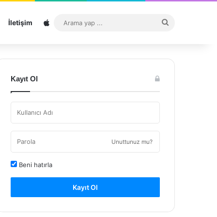
Sitemap
Arama
İletişim
yap
...
Kayıt Ol
Unuttunuz mu?
Beni hatırla
Kayıt Ol