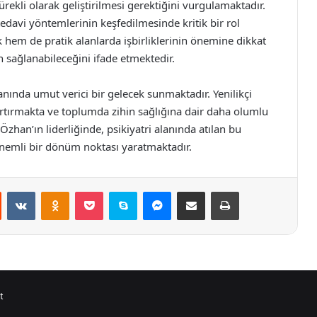
ürekli olarak geliştirilmesi gerektiğini vurgulamaktadır.
tedavi yöntemlerinin keşfedilmesinde kritik bir rol
em de pratik alanlarda işbirliklerinin önemine dikkat
in sağlanabileceğini ifade etmektedir.
anında umut verici bir gelecek sunmaktadır. Yenilikçi
ni artırmakta ve toplumda zihin sağlığına dair daha olumlu
zhan’ın liderliğinde, psikiyatri alanında atılan bu
önemli bir dönüm noktası yaratmaktadır.
st
Reddit
VKontakte
Odnoklassniki
Pocket
Skype
Messenger
E-Posta ile paylaş
Yazdır
t