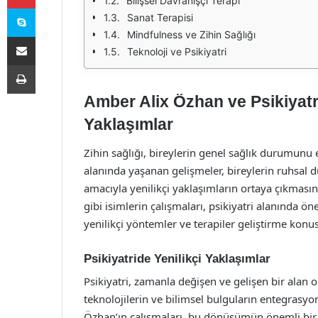
Bilişsel Davranışçı Terapi
Skype
Sanat Terapisi
Mindfulness ve Zihin Sağlığı
E-Posta ile paylaş
Teknoloji ve Psikiyatri
Yazdır
Amber Alix Özhan ve Psikiyatri
Yaklaşımlar
Zihin sağlığı, bireylerin genel sağlık durumunu 
alanında yaşanan gelişmeler, bireylerin ruhsal d
amacıyla yenilikçi yaklaşımların ortaya çıkmas
gibi isimlerin çalışmaları, psikiyatri alanında ö
yenilikçi yöntemler ve terapiler geliştirme konu
Psikiyatride Yenilikçi Yaklaşımlar
Psikiyatri, zamanla değişen ve gelişen bir alan 
teknolojilerin ve bilimsel bulguların entegrasyo
Özhan’ın çalışmaları, bu dönüşümün önemli bir p