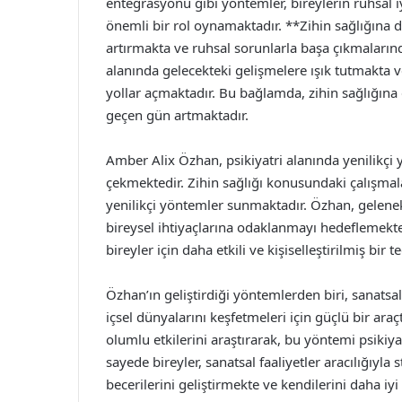
entegrasyonu gibi yöntemler, bireylerin ruhsal iy
önemli bir rol oynamaktadır. **Zihin sağlığına da
artırmakta ve ruhsal sorunlarla başa çıkmalarında
alanında gelecekteki gelişmelere ışık tutmakta v
yollar açmaktadır. Bu bağlamda, zihin sağlığına
geçen gün artmaktadır.
Amber Alix Özhan, psikiyatri alanında yenilikçi 
çekmektedir. Zihin sağlığı konusundaki çalışmaları
yenilikçi yöntemler sunmaktadır. Özhan, gelenek
bireysel ihtiyaçlarına odaklanmayı hedeflemekted
bireyler için daha etkili ve kişiselleştirilmiş bir
Özhan’ın geliştirdiği yöntemlerden biri, sanatsal
içsel dünyalarını keşfetmeleri için güçlü bir araç
olumlu etkilerini araştırarak, bu yöntemi psikiy
sayede bireyler, sanatsal faaliyetler aracılığıyl
becerilerini geliştirmekte ve kendilerini daha iyi