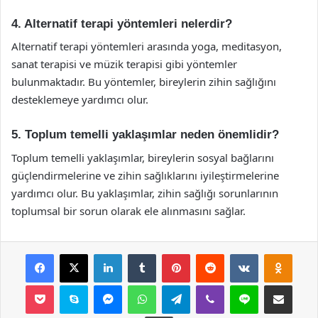
4. Alternatif terapi yöntemleri nelerdir?
Alternatif terapi yöntemleri arasında yoga, meditasyon,
sanat terapisi ve müzik terapisi gibi yöntemler
bulunmaktadır. Bu yöntemler, bireylerin zihin sağlığını
desteklemeye yardımcı olur.
5. Toplum temelli yaklaşımlar neden önemlidir?
Toplum temelli yaklaşımlar, bireylerin sosyal bağlarını
güçlendirmelerine ve zihin sağlıklarını iyileştirmelerine
yardımcı olur. Bu yaklaşımlar, zihin sağlığı sorunlarının
toplumsal bir sorun olarak ele alınmasını sağlar.
Facebook
X
LinkedIn
Tumblr
Pinterest
Reddit
VKontakte
Odnok
Pocket
Skype
Messenger
WhatsApp
Telegram
Viber
Line
E-Posta ile payla
Yazdır