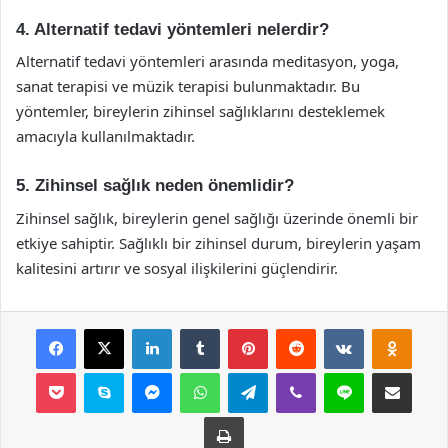
4. Alternatif tedavi yöntemleri nelerdir?
Alternatif tedavi yöntemleri arasında meditasyon, yoga,
sanat terapisi ve müzik terapisi bulunmaktadır. Bu
yöntemler, bireylerin zihinsel sağlıklarını desteklemek
amacıyla kullanılmaktadır.
5. Zihinsel sağlık neden önemlidir?
Zihinsel sağlık, bireylerin genel sağlığı üzerinde önemli bir
etkiye sahiptir. Sağlıklı bir zihinsel durum, bireylerin yaşam
kalitesini artırır ve sosyal ilişkilerini güçlendirir.
Facebook
X
LinkedIn
Tumblr
Pinterest
Reddit
VKontakte
Odnok
Pocket
Skype
Messenger
WhatsApp
Telegram
Viber
Line
E-Posta ile payla
Yazdır