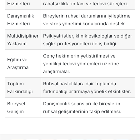
Hizmetleri
rahatsızlıkların tanı ve tedavi süreçleri.
Danışmanlık
Bireylerin ruhsal durumlarını iyileştirme
Hizmetleri
ve stres yönetimi konularında destek.
Multidisipliner
Psikiyatristler, klinik psikologlar ve diğer
Yaklaşım
sağlık profesyonelleri ile iş birliği.
Genç hekimlerin yetiştirilmesi ve
Eğitim ve
yenilikçi tedavi yöntemleri üzerine
Araştırma
araştırmalar.
Toplum
Ruhsal hastalıklara dair toplumda
Farkındalığı
farkındalığı artırmaya yönelik etkinlikler.
Bireysel
Danışmanlık seansları ile bireylerin
Gelişim
ruhsal gelişimlerinin takip edilmesi.
Facebook
X
LinkedIn
Tumblr
Pinterest
Reddit
VKontakte
Odnok