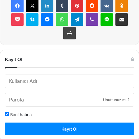
Pocket
Skype
Messenger
WhatsApp
Telegram
Viber
Line
E-Posta ile payla
Yazdır
Kayıt Ol
Unuttunuz mu?
Beni hatırla
Kayıt Ol