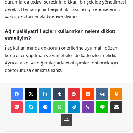
durumlarda tedavi sürecinin dikkatli bir şekilde yönetilmesi
gerekir. Herhangi bir bağımlılık riski ile ilgili endişeleriniz
varsa, doktorunuzla konuşmalısınız.
Ağır psikiyatri ilaçları kullanırken nelere dikkat
etmeliyim?
İlaç kullanımında doktorun önerilerine uyulmalı, düzenli
kontroller yapılmalı ve yan etkiler dikkatle izlenmelidir.
Ayrıca, alkol ve diğer ilaçlarla etkileşimleri önlemek için
doktorunuza danışmalısınız.
Facebook
X
LinkedIn
Tumblr
Pinterest
Reddit
VKontakte
Odnok
Pocket
Skype
Messenger
WhatsApp
Telegram
Viber
Line
E-Posta ile payla
Yazdır