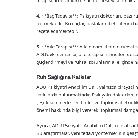
terapisi programları ile bu tür destek sunmaktad
4. **İlaç Tedavisi**: Psikiyatri doktorları, bazı 
içermektedir. Bu ilaçlar, hastaların belirtilerini 
reçete edilmektedir.
5. **Aile Terapisi**: Aile dinamiklerinin ruhsal
ADÜ’deki uzmanlar, aile terapisi hizmetleri de sun
güçlendirmeyi ve ruhsal sorunların aile içinde n
Ruh Sağlığına Katkılar
ADÜ Psikiyatri Anabilim Dalı, yalnızca bireysel 
katkılarda bulunmaktadır. Psikiyatri doktorları,
çeşitli seminerler, eğitimler ve toplumsal etkinli
önemi hakkında bilgi vererek, toplumsal damga
Ayrıca, ADÜ Psikiyatri Anabilim Dalı, ruhsal sağ
Bu araştırmalar, yeni tedavi yöntemlerinin gelişt