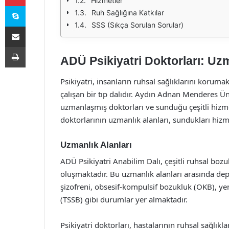
Hizmetler
Skype
Ruh Sağlığına Katkılar
SSS (Sıkça Sorulan Sorular)
E-Posta ile paylaş
Yazdır
ADÜ Psikiyatri Doktorları: Uz
Psikiyatri, insanların ruhsal sağlıklarını koru
çalışan bir tıp dalıdır. Aydın Adnan Menderes Ün
uzmanlaşmış doktorları ve sunduğu çeşitli hizm
doktorlarının uzmanlık alanları, sundukları hizme
Uzmanlık Alanları
ADÜ Psikiyatri Anabilim Dalı, çeşitli ruhsal bo
oluşmaktadır. Bu uzmanlık alanları arasında dep
şizofreni, obsesif-kompulsif bozukluk (OKB), y
(TSSB) gibi durumlar yer almaktadır.
Psikiyatri doktorları, hastalarının ruhsal sağlıkl