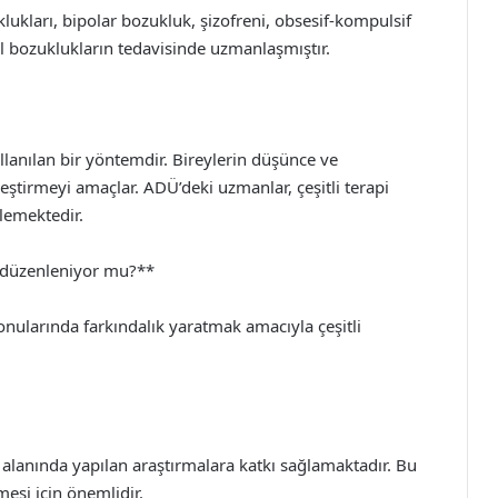
lukları, bipolar bozukluk, şizofreni, obsesif-kompulsif
al bozuklukların tedavisinde uzmanlaşmıştır.
llanılan bir yöntemdir. Bireylerin düşünce ve
ileştirmeyi amaçlar. ADÜ’deki uzmanlar, çeşitli terapi
lemektedir.
r düzenleniyor mu?**
konularında farkındalık yaratmak amacıyla çeşitli
k alanında yapılan araştırmalara katkı sağlamaktadır. Bu
mesi için önemlidir.