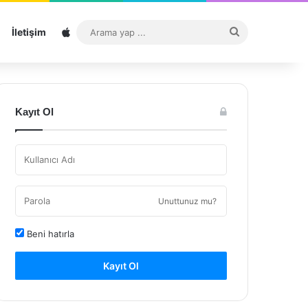
Sitemap
Arama
İletişim
yap
...
Kayıt Ol
Unuttunuz mu?
Beni hatırla
Kayıt Ol