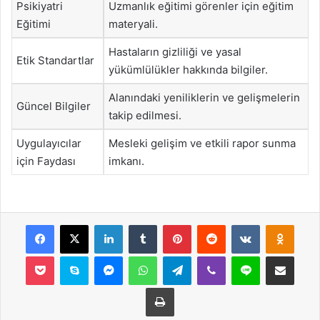
Psikiyatri
Uzmanlık eğitimi görenler için eğitim
Eğitimi
materyali.
Hastaların gizliliği ve yasal
Etik Standartlar
yükümlülükler hakkında bilgiler.
Alanındaki yeniliklerin ve gelişmelerin
Güncel Bilgiler
takip edilmesi.
Uygulayıcılar
Mesleki gelişim ve etkili rapor sunma
için Faydası
imkanı.
Facebook
X
LinkedIn
Tumblr
Pinterest
Reddit
VKontakte
Odnok
Pocket
Skype
Messenger
WhatsApp
Telegram
Viber
Line
E-Posta ile payla
Yazdır