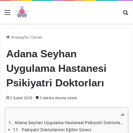
Menü
Ar
Anasayfa
/
Genel
Adana Seyhan
Uygulama Hastanesi
Psikiyatri Doktorları
2 Şubat 2025
3 dakika okuma süresi
Adana Seyhan Uygulama Hastanesi Psikiyatri Doktorları: Uzmanlık ve Hizmet Kalitesi
Psikiyatri Doktorlarının Eğitim Süreci