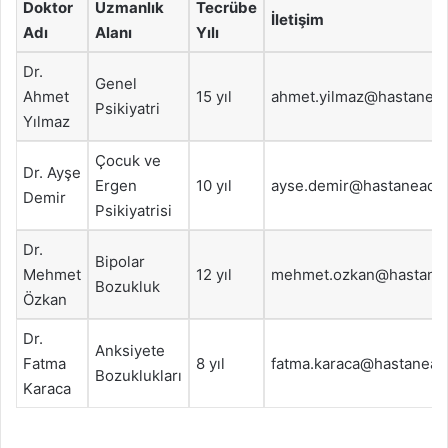
Doktor
Uzmanlık
Tecrübe
İletişim
Adı
Alanı
Yılı
Dr.
Genel
Ahmet
15 yıl
ahmet.yilmaz@hastanea
Psikiyatri
Yılmaz
Çocuk ve
Dr. Ayşe
Ergen
10 yıl
ayse.demir@hastaneada
Demir
Psikiyatrisi
Dr.
Bipolar
Mehmet
12 yıl
mehmet.ozkan@hastane
Bozukluk
Özkan
Dr.
Anksiyete
Fatma
8 yıl
fatma.karaca@hastanea
Bozuklukları
Karaca