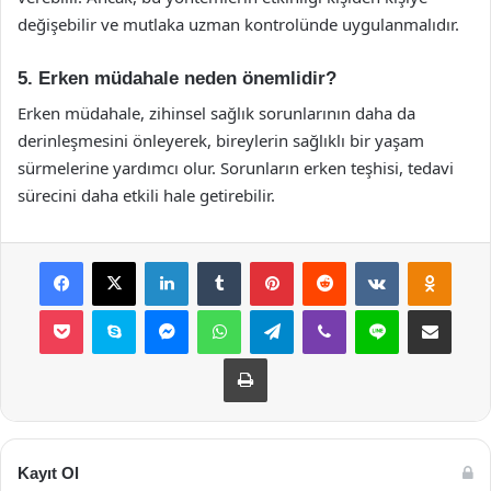
değişebilir ve mutlaka uzman kontrolünde uygulanmalıdır.
5. Erken müdahale neden önemlidir?
Erken müdahale, zihinsel sağlık sorunlarının daha da
derinleşmesini önleyerek, bireylerin sağlıklı bir yaşam
sürmelerine yardımcı olur. Sorunların erken teşhisi, tedavi
sürecini daha etkili hale getirebilir.
Facebook
X
LinkedIn
Tumblr
Pinterest
Reddit
VKontakte
Odnok
Pocket
Skype
Messenger
WhatsApp
Telegram
Viber
Line
E-Posta ile payla
Yazdır
Kayıt Ol