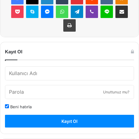
Pocket
Skype
Messenger
WhatsApp
Telegram
Viber
Line
E-Posta ile payla
Yazdır
Kayıt Ol
Unuttunuz mu?
Beni hatırla
Kayıt Ol