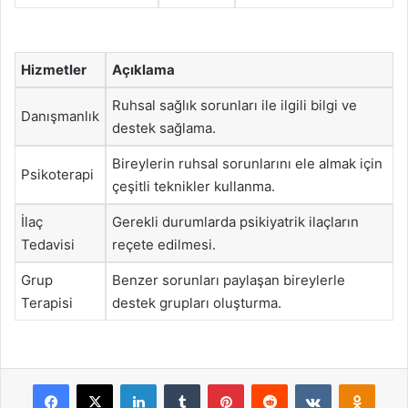
Hizmetler
Açıklama
Ruhsal sağlık sorunları ile ilgili bilgi ve
Danışmanlık
destek sağlama.
Bireylerin ruhsal sorunlarını ele almak için
Psikoterapi
çeşitli teknikler kullanma.
İlaç
Gerekli durumlarda psikiyatrik ilaçların
Tedavisi
reçete edilmesi.
Grup
Benzer sorunları paylaşan bireylerle
Terapisi
destek grupları oluşturma.
Facebook
X
LinkedIn
Tumblr
Pinterest
Reddit
VKontakte
Odnok