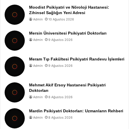
Moodist Psikiyatri ve Nöroloji Hastanesi:
Zihinsel Sağlığın Yeni Adresi
Admin
10 Ağustos 2026
Mersin Üniversitesi Psikiyatri Doktorları
Admin
9 Ağustos 2026
Meram Tıp Fakültesi Psikiyatri Randevu İşlemleri
Admin
9 Ağustos 2026
Mehmet Akif Ersoy Hastanesi Psikiyatri
Doktorları
Admin
8 Ağustos 2026
Mardin Psikiyatri Doktorları: Uzmanların Rehberi
Admin
8 Ağustos 2026