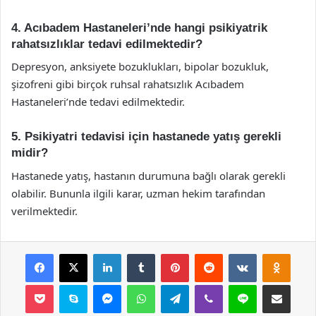
4. Acıbadem Hastaneleri’nde hangi psikiyatrik
rahatsızlıklar tedavi edilmektedir?
Depresyon, anksiyete bozuklukları, bipolar bozukluk,
şizofreni gibi birçok ruhsal rahatsızlık Acıbadem
Hastaneleri’nde tedavi edilmektedir.
5. Psikiyatri tedavisi için hastanede yatış gerekli
midir?
Hastanede yatış, hastanın durumuna bağlı olarak gerekli
olabilir. Bununla ilgili karar, uzman hekim tarafından
verilmektedir.
Facebook
X
LinkedIn
Tumblr
Pinterest
Reddit
VKontakte
Odnok
Pocket
Skype
Messenger
WhatsApp
Telegram
Viber
Line
E-Posta ile payla
Yazdır