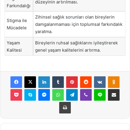
düzeyinin artırılması.
Farkındalığı
Zihinsel sağlık sorunları olan bireylerin
Stigma ile
damgalanmaması için toplumsal farkındalık
Mücadele
yaratma.
Yaşam
Bireylerin ruhsal sağlıklarını iyileştirerek
Kalitesi
genel yaşam kalitelerini artırma.
Facebook
X
LinkedIn
Tumblr
Pinterest
Reddit
VKontakte
Odnok
Pocket
Skype
Messenger
WhatsApp
Telegram
Viber
Line
E-Posta ile payla
Yazdır